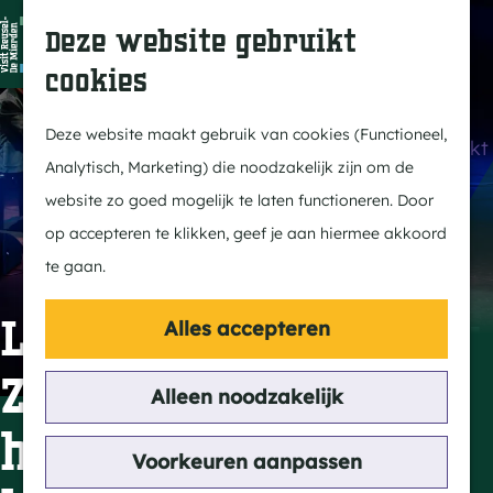
Dit is Reusel
Z
K
Deze website gebruikt
In de regio
o
a
M
cookies
Met kids
e
a
e
G
Buitenleven
k
r
n
a
Deze website maakt gebruik van cookies (Functioneel,
Winkelen & Weekmarkt
e
t
u
n
Analytisch, Marketing) die noodzakelijk zijn om de
n
a
website zo goed mogelijk te laten functioneren. Door
Actief
a
op accepteren te klikken, geef je aan hiermee akkoord
Fietsen
r
te gaan.
Wandelen
d
Paardrijden
e
Leistra & Van Baest:
Alles accepteren
Routes
h
Zeg maar ja tegen
MTB
o
Alleen noodzakelijk
m
het leven - de
Cultuur
e
Voorkeuren aanpassen
Streekverhaal
p