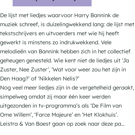
i
L
L
s
e
e
De lijst met liedjes waarvoor Harry Bannink de
t
i
i
muziek schreef, is duizelingwekkend lang: de lijst met
r
s
s
tekstschrijvers en uitvoerders met wie hij heeft
a
t
t
gewerkt is minstens zo indrukwekkend. Vele
&
r
r
melodieën van Bannink hebben zich in het collectief
V
a
a
geheugen genesteld. Wie kent niet de liedjes uit ‘Ja
a
&
&
Zuster, Nee Zuster’, ‘Wat voor weer zou het zijn in
n
V
V
Den Haag?’ of ‘Nikkelen Nelis?’
B
a
a
Nog veel meer liedjes zijn in de vergetelheid geraakt,
a
n
n
simpelweg omdat zij maar één keer werden
e
B
B
uitgezonden in tv-programma’s als ‘De Film van
s
a
a
Ome Willem’, ‘Farce Majeure’ en ‘Het Klokhuis’.
t
e
e
Leistra & Van Baest gaan op zoek naar deze pa…
:
s
s