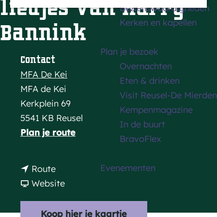
liedjes van Harry
Bezienswaardigheden
a
Kerken en kapellen
Bannink
g
e
Plan je bezoek
Contact
Overnachten
MFA De Kei
Eten & drinken
MFA de Kei
Visit Reusel-De Mierden
Kerkplein 69
Kempenmagazine
5541 KB Reusel
In de buurt
n
Plan je route
BravoFlex
a
a
Evenementen
n
Route
r
a
v
Website
L
a
a
e
r
n
Koop hier je kaartje