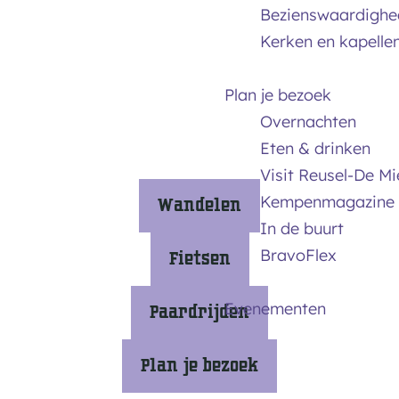
m
Bezienswaardighe
e
Kerken en kapelle
p
a
Plan je bezoek
g
Overnachten
e
Eten & drinken
Visit Reusel-De M
Kempenmagazine
Wandelen
In de buurt
W
BravoFlex
Fietsen
a
n
F
Evenementen
Paardrijden
d
i
e
e
P
Plan je bezoek
l
t
a