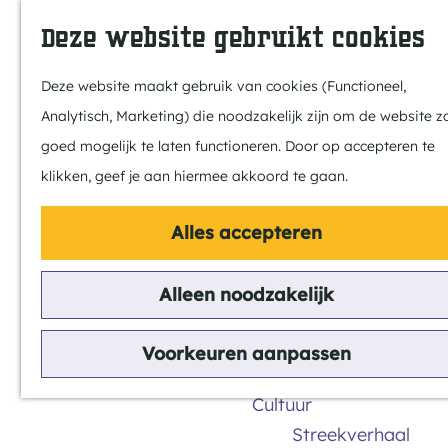
Dit is Reusel
Z
K
Deze website gebruikt cookies
In de regio
o
a
M
Met kids
e
a
e
Deze website maakt gebruik van cookies (Functioneel,
Buitenleven
k
r
n
Analytisch, Marketing) die noodzakelijk zijn om de website z
Winkelen & Week
e
t
u
G
goed mogelijk te laten functioneren. Door op accepteren te
n
a
klikken, geef je aan hiermee akkoord te gaan.
Actief
n
Fietsen
Alles accepteren
a
Wandelen
a
Paardrijden
Alleen noodzakelijk
Routes
r
Routes
d
MTB
Voorkeuren aanpassen
e
in Reusel-De Mierden
h
Cultuur
o
Streekverhaal