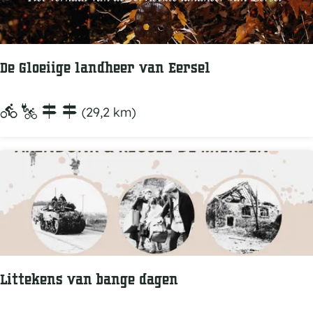
k
r
j
:
k
o
j
p
e
:
De Gloeiige landheer van Eersel
D
(29,2 km)
e
G
l
o
e
i
i
g
Littekens van bange dagen
e