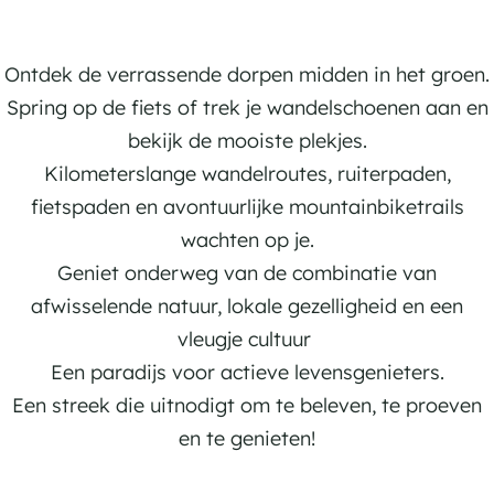
n
e
a
R
l
r
o
e
d
u
Ontdek de verrassende dorpen midden in het groen.
n
r
t
Spring op de fiets of trek je wandelschoenen aan en
i
e
bekijk de mooiste plekjes.
j
s
Kilometerslange wandelroutes, ruiterpaden,
d
fietspaden en avontuurlijke mountainbiketrails
e
wachten op je.
n
Geniet onderweg van de combinatie van
afwisselende natuur, lokale gezelligheid en een
vleugje cultuur
Een paradijs voor actieve levensgenieters.
Een streek die uitnodigt om te beleven, te proeven
en te genieten!