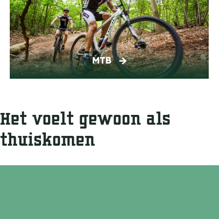
v
B
i
t
e
MTB
i
t
Het voelt gewoon als
thuiskomen