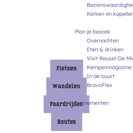
m
Bezienswaardighe
e
Kerken en kapelle
p
a
Plan je bezoek
g
Overnachten
e
Eten & drinken
Visit Reusel-De M
Kempenmagazine
Fietsen
In de buurt
F
BravoFlex
Wandelen
i
e
W
Evenementen
Paardrijden
t
a
s
n
P
Routes
e
d
a