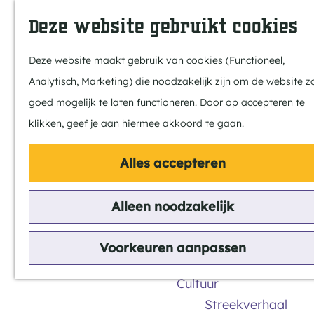
Dit is Reusel
Z
K
Deze website gebruikt cookies
In de regio
o
a
M
Met kids
e
a
e
Deze website maakt gebruik van cookies (Functioneel,
Buitenleven
k
r
n
Analytisch, Marketing) die noodzakelijk zijn om de website z
Winkelen & Week
e
t
u
G
goed mogelijk te laten functioneren. Door op accepteren te
n
a
klikken, geef je aan hiermee akkoord te gaan.
Actief
n
Fietsen
Alles accepteren
a
Wandelen
a
Paardrijden
Alleen noodzakelijk
Actief
r
Routes
d
MTB
Voorkeuren aanpassen
e
in Reusel-De Mierden
h
Cultuur
o
Streekverhaal