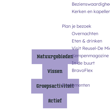
m
Bezienswaardighe
e
Kerken en kapelle
p
a
Plan je bezoek
g
Overnachten
e
Eten & drinken
Visit Reusel-De M
Kempenmagazine
Natuurgebieden
In de buurt
N
BravoFlex
Vissen
a
t
V
Evenementen
Groepsactiviteit
u
i
u
s
G
Actief
r
s
r