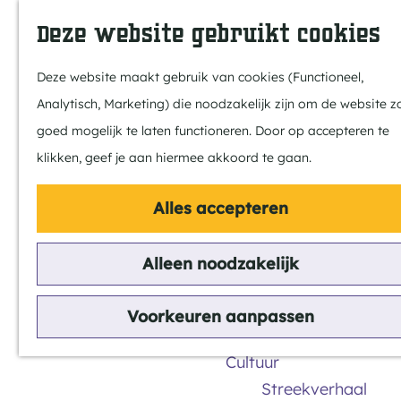
Dit is Reusel
Z
K
Deze website gebruikt cookies
In de regio
o
a
M
Met kids
e
a
e
Deze website maakt gebruik van cookies (Functioneel,
Buitenleven
k
r
n
Analytisch, Marketing) die noodzakelijk zijn om de website z
Winkelen & Week
e
t
u
G
goed mogelijk te laten functioneren. Door op accepteren te
n
a
klikken, geef je aan hiermee akkoord te gaan.
Actief
n
Fietsen
Alles accepteren
a
Wandelen
a
Paardrijden
Alleen noodzakelijk
r
Het
Routes
d
MTB
buitenleven
Voorkeuren aanpassen
e
h
Cultuur
o
Streekverhaal