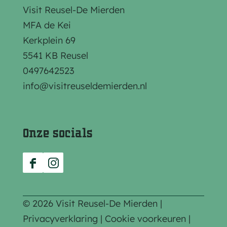
Visit Reusel-De Mierden
MFA de Kei
Kerkplein 69
5541 KB Reusel
0497642523
info@visitreuseldemierden.nl
Onze socials
F
I
a
n
c
s
© 2026 Visit Reusel-De Mierden |
e
t
Privacyverklaring
|
Cookie voorkeuren
|