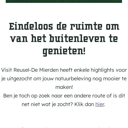
e
b
i
Eindeloos de ruimte om
e
van het buitenleven te
d
e
genieten!
n
Visit Reusel-De Mierden heeft enkele highlights voor
je uitgezocht om jouw natuurbeleving nog mooier te
maken!
Ben je toch op zoek naar een andere route of is dit
net niet wat je zocht? Klik dan
hier
.