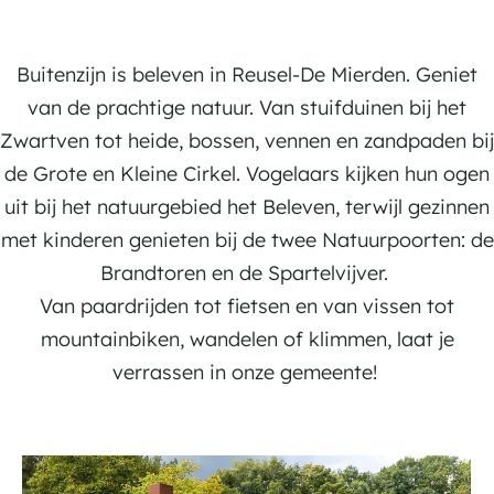
g
e
o
A
e
n
e
c
b
p
t
Buitenzijn is beleven in Reusel-De Mierden. Geniet
i
s
i
van de prachtige natuur. Van stuifduinen bij het
e
a
e
Zwartven tot heide, bossen, vennen en zandpaden bij
d
c
f
de Grote en Kleine Cirkel. Vogelaars kijken hun ogen
e
t
uit bij het natuurgebied het Beleven, terwijl gezinnen
n
i
met kinderen genieten bij de twee Natuurpoorten: de
v
Brandtoren en de Spartelvijver.
i
Van paardrijden tot fietsen en van vissen tot
t
mountainbiken, wandelen of klimmen, laat je
e
verrassen in onze gemeente!
i
t
N