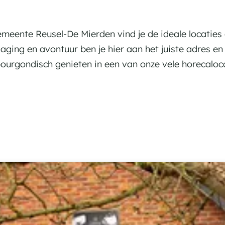
p
e
t
N
o
n
i
a
o
e
t
 gemeente Reusel-De Mierden vind je de ideale locaties
r
f
u
itdaging en avontuur ben je hier aan het juiste adres e
t
u
bourgondisch genieten in een van onze vele horecaloca
e
r
n
g
e
b
i
e
d
e
n