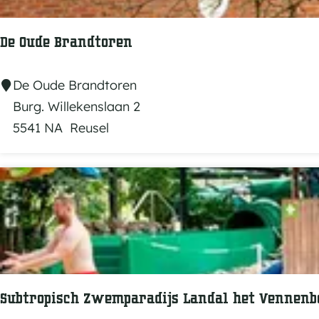
k
r
:
o
j
De Oude Brandtoren
p
e
:
D
De Oude Brandtoren
e
Burg. Willekenslaan 2
O
5541 NA
Reusel
u
d
e
B
r
a
n
d
Subtropisch Zwemparadijs Landal het Vennenb