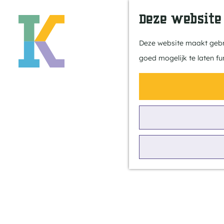
Deze website
Deze website maakt gebru
goed mogelijk te laten fu
G
a
n
a
a
r
Groepsactivite
d
iten
e
h
o