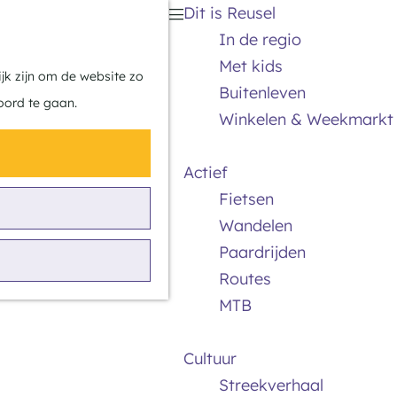
Dit is Reusel
Z
K
In de regio
o
a
M
Met kids
e
a
e
jk zijn om de website zo
Buitenleven
k
r
n
oord te gaan.
Winkelen & Weekmarkt
e
t
u
n
Actief
Fietsen
Wandelen
Paardrijden
Routes
MTB
Cultuur
Streekverhaal