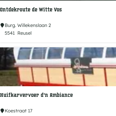
e
n
Ontdekroute de Witte Vos
p
a
O
Burg. Willekenslaan 2
d
n
5541
Reusel
,
t
b
d
e
e
w
k
e
r
e
o
g
u
n
t
Huifkarvervoer d'n Ambiance
a
e
t
d
H
Koestraat 17