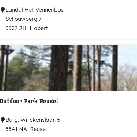
t
o
S
Landal Het Vennenbos
r
u
Schouwberg 7
e
b
5527 JH
Hapert
n
t
r
o
p
i
s
c
h
Outdoor Park Reusel
Z
w
O
Burg. Willekenslaan 5
e
u
5541 NA
Reusel