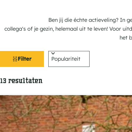
Ben jij die échte actieveling? In
collega's of je gezin, helemaal uit te leven! Voor u
het 
W
S
Filter
o
a
r
t
S
13 resultaten
t
o
e
z
r
e
o
t
r
e
o
e
e
p