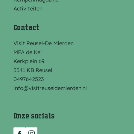
e
e
e
Activiteiten
p
p
p
a
a
a
Contact
g
g
g
i
i
i
Visit Reusel-De Mierden
n
n
n
MFA de Kei
a
a
a
Kerkplein 69
o
o
o
5541 KB Reusel
p
p
p
0497642523
F
e
W
info@visitreuseldemierden.nl
a
-
h
c
m
a
e
a
t
Onze socials
b
i
s
o
l
A