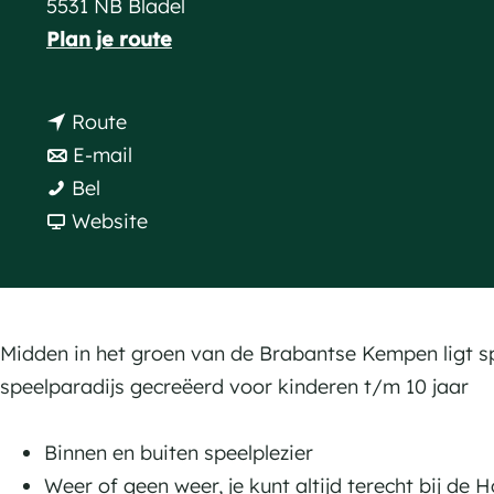
5531 NB Bladel
a
n
Plan je route
g
a
e
a
n
Route
r
a
n
E-mail
S
S
a
a
Bel
p
p
r
a
v
Website
e
e
S
r
a
e
e
p
S
n
l
l
e
p
S
b
b
e
e
p
Midden in het groen van de Brabantse Kempen ligt sp
o
o
l
e
e
speelparadijs gecreëerd voor kinderen t/m 10 jaar
e
e
b
l
e
r
r
o
b
l
Binnen en buiten speelplezier
d
d
e
o
b
Weer of geen weer, je kunt altijd terecht bij de 