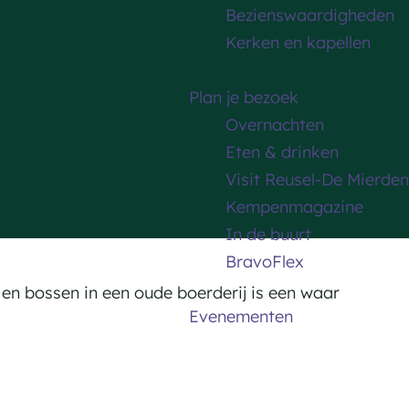
Bezienswaardigheden
Kerken en kapellen
Plan je bezoek
Overnachten
Eten & drinken
Visit Reusel-De Mierden
Kempenmagazine
In de buurt
BravoFlex
en bossen in een oude boerderij is een waar
Evenementen