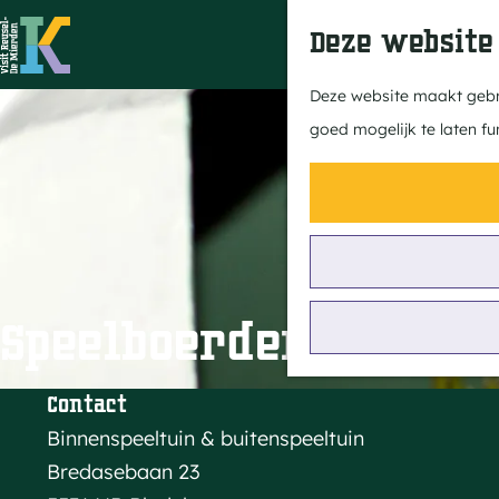
Deze website
G
Deze website maakt gebru
a
goed mogelijk te laten fu
n
a
a
r
d
e
Speelboerderij de Ho
h
o
Contact
m
Binnenspeeltuin & buitenspeeltuin
e
Bredasebaan 23
p