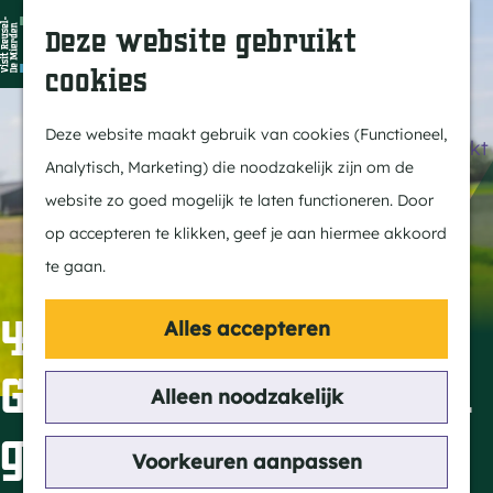
Dit is Reusel
Z
K
Deze website gebruikt
In de regio
o
a
M
cookies
Met kids
e
a
e
G
Buitenleven
k
r
n
a
Deze website maakt gebruik van cookies (Functioneel,
Winkelen & Weekmarkt
e
t
u
n
Analytisch, Marketing) die noodzakelijk zijn om de
n
a
website zo goed mogelijk te laten functioneren. Door
Actief
a
op accepteren te klikken, geef je aan hiermee akkoord
Fietsen
r
te gaan.
Wandelen
d
Paardrijden
e
4e
Alles accepteren
Routes
h
Grensparkwandelin
MTB
o
Alleen noodzakelijk
m
g vanuit Bladel
Cultuur
e
Voorkeuren aanpassen
Streekverhaal
p