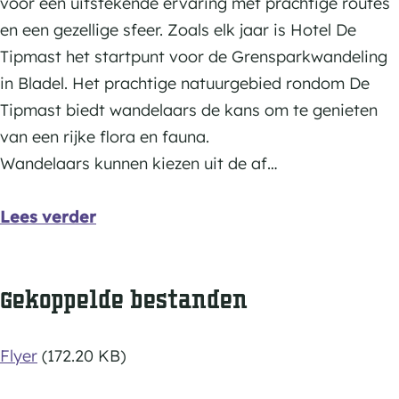
voor een uitstekende ervaring met prachtige routes
v
n
i
l
p
a
en een gezellige sfeer. Zoals elk jaar is Hotel De
a
g
n
i
m
n
Tipmast het startpunt voor de Grensparkwandeling
n
v
g
n
a
u
in Bladel. Het prachtige natuurgebied rondom De
u
a
v
g
s
i
Tipmast biedt wandelaars de kans om te genieten
i
n
a
v
t
t
van een rijke flora en fauna.
t
u
n
a
B
Wandelaars kunnen kiezen uit de af…
B
i
u
n
l
l
t
i
u
a
Lees verder
a
B
t
i
d
d
l
B
t
e
e
a
l
B
l
Gekoppelde bestanden
l
d
a
l
e
d
a
l
e
d
Flyer
(172.20 KB)
l
e