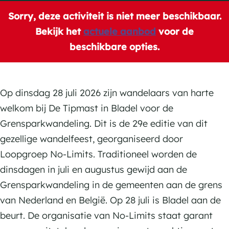
n
r
G
e
c
s
Sorry, deze activiteit is niet meer beschikbaar.
s
e
r
G
e
p
Bekijk het
actuele aanbod
voor de
p
n
e
r
b
a
beschikbare opties.
a
s
n
e
o
r
r
p
s
n
o
k
k
a
p
s
k
w
Op dinsdag 28 juli 2026 zijn wandelaars van harte
w
r
a
p
H
a
welkom bij De Tipmast in Bladel voor de
a
k
r
a
o
n
Grensparkwandeling. Dit is de 29e editie van dit
n
w
k
r
t
d
gezellige wandelfeest, georganiseerd door
d
a
w
k
e
e
Loopgroep No-Limits. Traditioneel worden de
e
n
a
w
l
l
dinsdagen in juli en augustus gewijd aan de
l
d
n
a
D
i
Grensparkwandeling in de gemeenten aan de grens
i
e
d
n
e
n
van Nederland en België. Op 28 juli is Bladel aan de
n
l
e
d
T
g
beurt. De organisatie van No-Limits staat garant
g
i
l
e
i
v