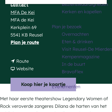
Bezienswaardigheden
Contact
a
Kerken en kapellen
MFA De Kei
g
MFA de Kei
e
Plan je bezoek
Kerkplein 69
Overnachten
5541 KB Reusel
Eten & drinken
n
Plan je route
Visit Reusel-De Mierden
a
Kempenmagazine
a
n
Route
In de buurt
r
a
v
Website
BravoFlex
D
a
a
i
r
n
Koop hier je kaartje
Evenementen
l
D
D
a
i
i
Met haar eerste theatershow Legendary Women of
n
l
l
Rock veroverde zangeres Dilana de harten van het
a