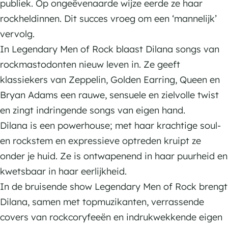
a
a
publiek. Op ongeëvenaarde wijze eerde ze haar
S
n
n
rockheldinnen. Dit succes vroeg om een ‘mannelijk’
m
a
a
vervolg.
i
S
S
In Legendary Men of Rock blaast Dilana songs van
t
m
m
rockmastodonten nieuw leven in. Ze geeft
h
i
i
klassiekers van Zeppelin, Golden Earring, Queen en
L
t
t
Bryan Adams een rauwe, sensuele en zielvolle twist
e
h
h
en zingt indringende songs van eigen hand.
g
L
L
Dilana is een powerhouse; met haar krachtige soul-
e
e
e
en rockstem en expressieve optreden kruipt ze
n
g
g
onder je huid. Ze is ontwapenend in haar puurheid en
d
e
e
kwetsbaar in haar eerlijkheid.
a
n
n
In de bruisende show Legendary Men of Rock brengt
r
d
d
Dilana, samen met topmuzikanten, verrassende
y
a
a
covers van rockcoryfeeën en indrukwekkende eigen
M