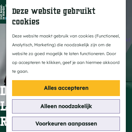
Dit is Reusel
Z
K
Deze website gebruikt
In de regio
o
a
M
cookies
Met kids
e
a
e
G
Buitenleven
k
r
n
a
Deze website maakt gebruik van cookies (Functioneel,
Winkelen & Weekmarkt
e
t
u
n
Analytisch, Marketing) die noodzakelijk zijn om de
n
a
website zo goed mogelijk te laten functioneren. Door
Actief
a
op accepteren te klikken, geef je aan hiermee akkoord
Fietsen
r
te gaan.
Wandelen
d
Paardrijden
e
Dilana Smith
Alles accepteren
Routes
h
Legendary Men of
MTB
o
Alleen noodzakelijk
m
Rock
Cultuur
e
Voorkeuren aanpassen
Streekverhaal
p