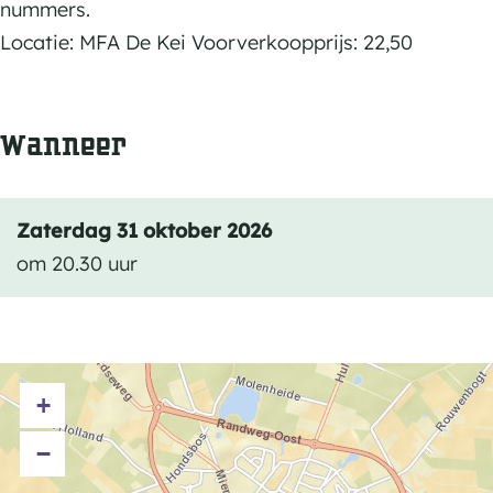
r
r
nummers.
e
y
y
Locatie: MFA De Kei Voorverkoopprijs: 22,50
n
M
M
o
e
e
f
Wanneer
n
n
R
o
o
o
f
f
c
Zaterdag 31 oktober 2026
R
R
k
om 20.30 uur
o
o
c
c
k
k
+
−