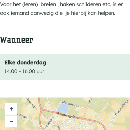
e
e
Voor het (leren) breien , haken schilderen etc. is er
e
f
f
ook iemand aanwezig die je hierbij kan helpen.
z
b
b
i
e
e
g
Wanneer
z
z
z
i
i
i
g
g
j
Elke donderdag
z
z
n
14.00 - 16.00 uur
i
i
i
j
j
n
n
n
M
i
i
F
+
n
n
A
M
M
−
D
F
F