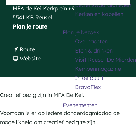
Bezienswaardigheden
a
MFA de Kei Kerkplein 69
Kerken en kapellen
g
5541 KB Reusel
e
n
Plan je route
Plan je bezoek
a
Overnachten
a
n
Route
Eten & drinken
r
a
v
Website
Visit Reusel-De Mierden
C
a
a
Kempenmagazine
r
r
n
In de buurt
e
C
C
BravoFlex
a
r
r
Creatief bezig zijn in MFA De Kei.
t
e
e
Evenementen
i
a
a
Voortaan is er op iedere donderdagmiddag de
e
t
t
mogelijkheid om creatief bezig te zijn .
f
i
i
b