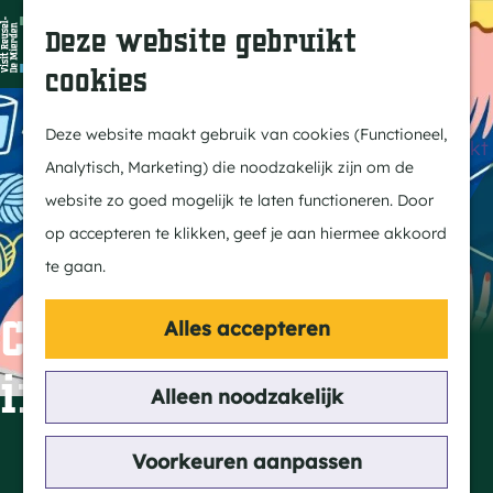
Dit is Reusel
Z
K
Deze website gebruikt
In de regio
o
a
M
cookies
Met kids
e
a
e
G
Buitenleven
k
r
n
a
Deze website maakt gebruik van cookies (Functioneel,
Winkelen & Weekmarkt
e
t
u
n
Analytisch, Marketing) die noodzakelijk zijn om de
n
a
website zo goed mogelijk te laten functioneren. Door
Actief
a
op accepteren te klikken, geef je aan hiermee akkoord
Fietsen
r
te gaan.
Wandelen
d
Paardrijden
e
Creatief bezig zijn
Alles accepteren
Routes
h
in MFA De Kei.
MTB
o
Alleen noodzakelijk
m
Cultuur
e
Contact
Voorkeuren aanpassen
Streekverhaal
p
Reusel