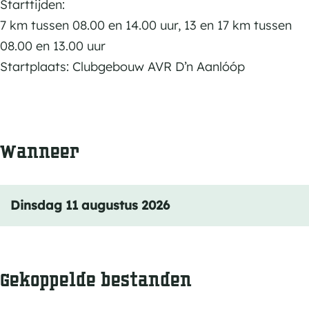
e
r
r
Starttijden:
p
n
e
e
7 km tussen 08.00 en 14.00 uur, 13 en 17 km tussen
a
s
n
n
08.00 en 13.00 uur
r
p
s
s
Startplaats: Clubgebouw AVR D’n Aanlóóp
k
a
p
p
w
r
a
a
a
k
r
r
n
Wanneer
w
k
k
d
a
w
w
e
n
a
a
l
Dinsdag 11 augustus 2026
d
n
n
i
e
d
d
n
l
e
e
g
i
l
l
Gekoppelde bestanden
v
n
i
i
a