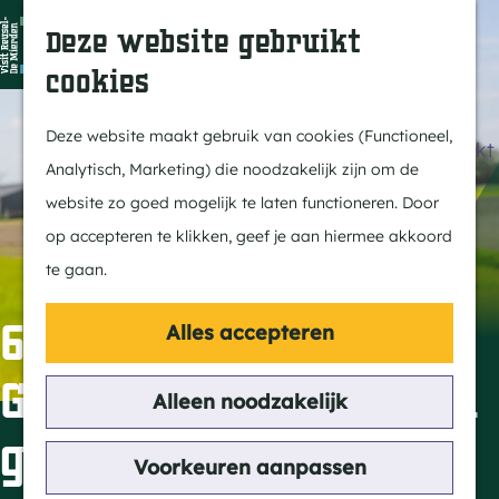
Dit is Reusel
Z
K
Deze website gebruikt
In de regio
o
a
M
cookies
Met kids
e
a
e
G
Buitenleven
k
r
n
a
Deze website maakt gebruik van cookies (Functioneel,
Winkelen & Weekmarkt
e
t
u
n
Analytisch, Marketing) die noodzakelijk zijn om de
n
a
website zo goed mogelijk te laten functioneren. Door
Actief
a
op accepteren te klikken, geef je aan hiermee akkoord
Fietsen
r
te gaan.
Wandelen
d
Paardrijden
e
6e
Alles accepteren
Routes
h
Grensparkwandelin
MTB
o
Alleen noodzakelijk
m
g vanuit Reusel
Cultuur
e
Voorkeuren aanpassen
Streekverhaal
p