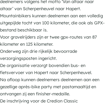
O
O
deelnemers volgens het motto ‘Van altaar naar
L
N
N
altaar’ van Scherpenheuvel naar Hapert.
A
C
C
Mountainbikers kunnen deelnemen aan een volledig
S
L
L
uitgepijlde tocht van 100 kilometer, die ook als GPX-
S
A
A
bestand beschikbaar is.
I
S
S
Voor gravelrijders zijn er twee gpx-routes van 87
C
S
S
kilometer en 125 kilometer.
S
I
I
Onderweg zijn drie rijkelijk bevoorrade
c
C
C
verzorgingsposten ingericht.
h
S
S
De organisatie verzorgt bovendien bus- en
e
c
c
fietsvervoer van Hapert naar Scherpenheuvel.
r
h
h
Na afloop kunnen deelnemers deelnemen aan een
p
e
e
gezellige après-bike party met pastamaaltijd en
e
r
r
ontvangen zij een finisher-medaille.
n
p
p
De inschrijving voor de Credion Classic
h