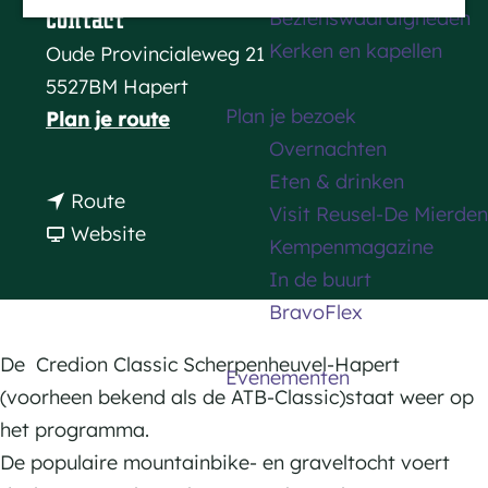
Bezienswaardigheden
Contact
a
Kerken en kapellen
Oude Provincialeweg 21
g
5527BM Hapert
e
Plan je bezoek
n
Plan je route
Overnachten
a
Eten & drinken
a
n
Route
Visit Reusel-De Mierden
r
a
v
Website
Kempenmagazine
C
a
a
In de buurt
R
r
n
BravoFlex
E
C
C
D
R
R
De Credion Classic Scherpenheuvel-Hapert
Evenementen
I
E
E
(voorheen bekend als de ATB-Classic)staat weer op
O
D
D
het programma.
N
I
I
De populaire mountainbike- en graveltocht voert
C