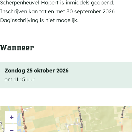
e
e
Scherpenheuvel-Hapert is inmiddels geopend.
e
n
n
Inschrijven kan tot en met 30 september 2026.
u
h
h
Daginschrijving is niet mogelijk.
v
e
e
e
u
u
l
Wanneer
v
v
-
e
e
H
l
l
a
Zondag 25 oktober 2026
-
-
p
om 11.15 uur
H
H
e
a
a
r
p
p
t
e
e
(
+
r
r
A
t
t
−
T