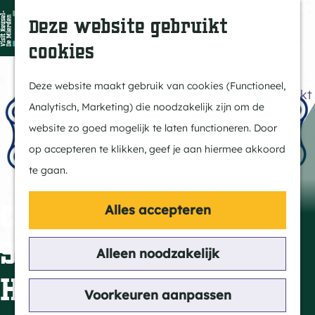
Dit is Reusel
Z
K
Deze website gebruikt
In de regio
o
a
M
cookies
Met kids
e
a
e
G
Buitenleven
k
r
n
a
Deze website maakt gebruik van cookies (Functioneel,
Winkelen & Weekmarkt
e
t
u
n
Analytisch, Marketing) die noodzakelijk zijn om de
n
a
website zo goed mogelijk te laten functioneren. Door
Actief
a
op accepteren te klikken, geef je aan hiermee akkoord
Fietsen
r
te gaan.
Wandelen
d
Paardrijden
e
CREDION CLASSIC
Alles accepteren
Routes
h
Scherpenheuvel -
MTB
o
Alleen noodzakelijk
m
Hapert (ATB Classic)
Cultuur
e
Voorkeuren aanpassen
Streekverhaal
p