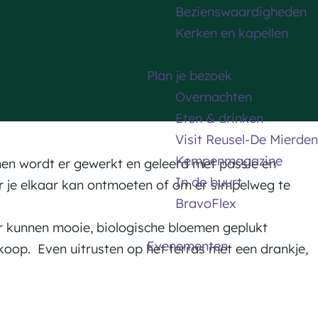
Bezienswaardigheden
Kerken en kapellen
Plan je bezoek
Overnachten
Eten & drinken
Visit Reusel-De Mierden
Kempenmagazine
en wordt er gewerkt en geleerd met passie en
In de buurt
waar je elkaar kan ontmoeten of om er simpelweg te
BravoFlex
r kunnen mooie, biologische bloemen geplukt
Evenementen
koop. Even uitrusten op het terras met een drankje,