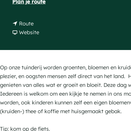
n
Plan je route
a
a
g
a
n
Route
e
r
a
v
Website
B
a
a
l
r
n
o
B
B
e
l
l
Op onze tuinderij worden groenten, bloemen en krui
m
o
o
plezier, en oogsten mensen zelf direct van het land. 
e
e
e
genieten van alles wat er groeit en bloeit. Deze dag
n
m
m
Iedereen is welkom om een kijkje te nemen in ons 
d
e
e
worden, ook kinderen kunnen zelf een eigen bloemenv
a
n
n
(kruiden-) thee of koffie met huisgemaakt gebak.
g
d
d
T
a
a
Tip: kom op de fiets.