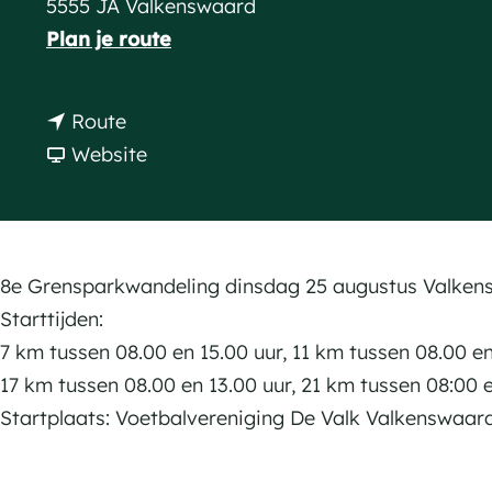
5555 JA Valkenswaard
a
n
Plan je route
g
a
e
a
n
Route
r
a
v
Website
8
a
a
e
r
n
G
8
8
r
e
e
8e Grensparkwandeling dinsdag 25 augustus Valken
e
G
G
Starttijden:
n
r
r
7 km tussen 08.00 en 15.00 uur, 11 km tussen 08.00 e
s
e
e
17 km tussen 08.00 en 13.00 uur, 21 km tussen 08:00 
p
n
n
Startplaats: Voetbalvereniging De Valk Valkenswaar
a
s
s
r
p
p