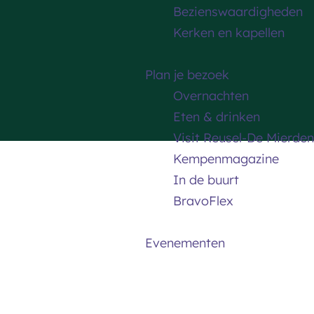
Bezienswaardigheden
Kerken en kapellen
Plan je bezoek
Overnachten
Eten & drinken
Visit Reusel-De Mierden
Kempenmagazine
In de buurt
BravoFlex
Evenementen