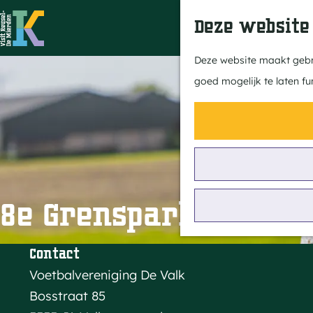
Deze website
G
Deze website maakt gebru
a
goed mogelijk te laten fu
n
a
a
r
d
e
8e Grensparkwandel
h
o
Contact
m
Voetbalvereniging De Valk
e
Bosstraat 85
p