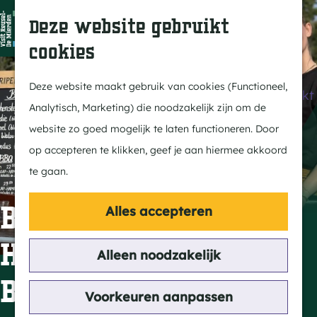
Dit is Reusel
Z
K
Deze website gebruikt
In de regio
o
a
M
cookies
Met kids
e
a
e
G
Buitenleven
k
r
n
a
Deze website maakt gebruik van cookies (Functioneel,
Winkelen & Weekmarkt
e
t
u
n
Analytisch, Marketing) die noodzakelijk zijn om de
n
a
website zo goed mogelijk te laten functioneren. Door
Actief
a
op accepteren te klikken, geef je aan hiermee akkoord
Fietsen
r
te gaan.
Wandelen
d
Paardrijden
e
Bier, Boot & BBQ bij
Alles accepteren
Routes
h
Herberg de
MTB
o
Alleen noodzakelijk
m
Buitenman
Cultuur
e
Voorkeuren aanpassen
Streekverhaal
p