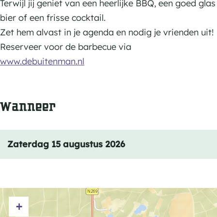
r
Terwijl jij geniet van een heerlijke BBQ, een goed glas
o
,
bier of een frisse cocktail.
o
B
Zet hem alvast in je agenda en nodig je vrienden uit!
t
o
Reserveer voor de barbecue via
&
o
www.debuitenman.nl
B
t
B
&
Q
Wanneer
B
b
B
i
Q
j
Zaterdag 15 augustus 2026
b
H
i
e
j
r
H
b
+
e
e