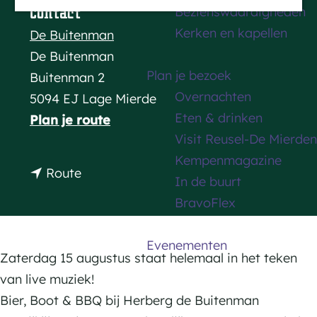
Bezienswaardigheden
Contact
a
Kerken en kapellen
De Buitenman
g
De Buitenman
e
Plan je bezoek
Buitenman 2
Overnachten
5094 EJ Lage Mierde
Eten & drinken
n
Plan je route
Visit Reusel-De Mierden
a
Kempenmagazine
a
n
Route
In de buurt
r
a
BravoFlex
B
a
i
r
Evenementen
e
B
Zaterdag 15 augustus staat helemaal in het teken
r
i
van live muziek!
,
e
Bier, Boot & BBQ bij Herberg de Buitenman
B