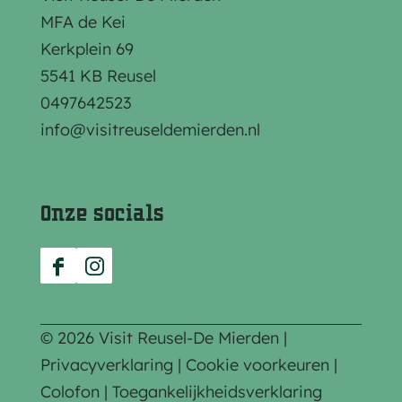
n
n
n
MFA de Kei
a
a
a
Kerkplein 69
o
o
o
5541 KB Reusel
p
p
p
0497642523
F
e
W
info@visitreuseldemierden.nl
a
-
h
c
m
a
e
a
t
Onze socials
b
i
s
o
l
A
F
I
o
p
a
n
k
p
c
s
© 2026 Visit Reusel-De Mierden |
e
t
Privacyverklaring
|
Cookie voorkeuren
|
b
a
Colofon
|
Toegankelijkheidsverklaring