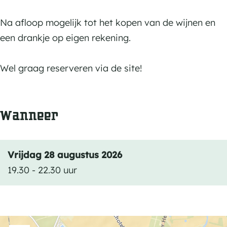
o
r
r
e
e
o
o
Na afloop mogelijk tot het kopen van de wijnen en
r
v
e
e
een drankje op eigen rekening.
i
e
v
v
j
r
e
e
Wel graag reserveren via de site!
v
i
r
r
a
j
i
i
n
Wanneer
v
j
j
T
a
v
v
h
n
a
a
e
Vrijdag 28 augustus 2026
T
n
n
a
19.30 - 22.30 uur
h
T
T
t
e
h
h
e
a
e
e
r
t
a
a