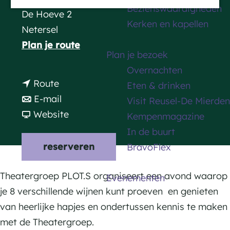
Bezienswaardigheden
a
De Hoeve 2
Kerken en kapellen
g
Netersel
e
n
Plan je route
Plan je bezoek
a
Overnachten
a
n
Route
Eten & drinken
r
a
n
E-mail
Visit Reusel-De Mierden
W
a
a
v
Website
Kempenmagazine
i
r
a
a
In de buurt
j
W
r
n
reserveren
BravoFlex
n
i
W
W
p
j
i
i
Theatergroep PLOT.S organiseert een avond waarop
Evenementen
r
n
j
j
je 8 verschillende wijnen kunt proeven en genieten
o
p
n
n
van heerlijke hapjes en ondertussen kennis te maken
e
r
p
p
met de Theatergroep.
v