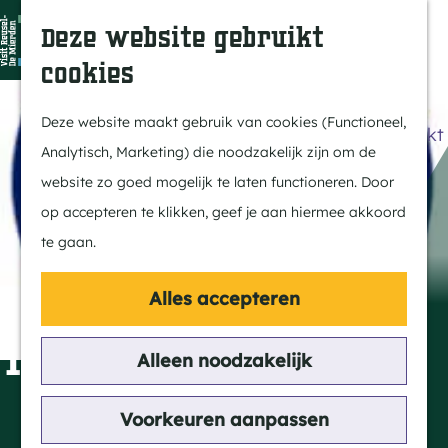
Dit is Reusel
Z
K
Deze website gebruikt
In de regio
o
a
M
cookies
Met kids
e
a
e
G
Buitenleven
k
r
n
a
Deze website maakt gebruik van cookies (Functioneel,
Winkelen & Weekmarkt
e
t
u
n
Analytisch, Marketing) die noodzakelijk zijn om de
n
a
website zo goed mogelijk te laten functioneren. Door
Actief
a
op accepteren te klikken, geef je aan hiermee akkoord
Fietsen
r
te gaan.
Wandelen
d
Paardrijden
e
Wijnproeverij van
Alles accepteren
Routes
h
Theater PLOT.S.
MTB
o
Alleen noodzakelijk
m
Cultuur
e
Contact
Voorkeuren aanpassen
Streekverhaal
p
Lage Mierde