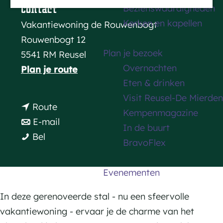
Bezienswaardigheden
Contact
a
Kerken en kapellen
Vakantiewoning de Rouwenbogt
g
Rouwenbogt 12
e
Plan je bezoek
5541 RM Reusel
Overnachten
n
Plan je route
Eten & drinken
a
Visit Reusel-De Mierden
a
n
Route
Kempenmagazine
r
a
n
E-mail
In de buurt
D
D
a
a
Bel
BravoFlex
e
e
r
a
R
R
D
r
Evenementen
o
o
e
D
u
u
R
e
In deze gerenoveerde stal - nu een sfeervolle
w
w
o
R
vakantiewoning - ervaar je de charme van het
e