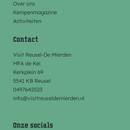
e
e
e
Over ons
z
z
z
Kempenmagazine
e
e
e
Activiteiten
p
p
p
a
a
a
Contact
g
g
g
i
i
i
Visit Reusel-De Mierden
n
n
n
MFA de Kei
a
a
a
Kerkplein 69
o
o
o
5541 KB Reusel
p
p
p
0497642523
F
e
W
info@visitreuseldemierden.nl
a
-
h
c
m
a
e
a
t
Onze socials