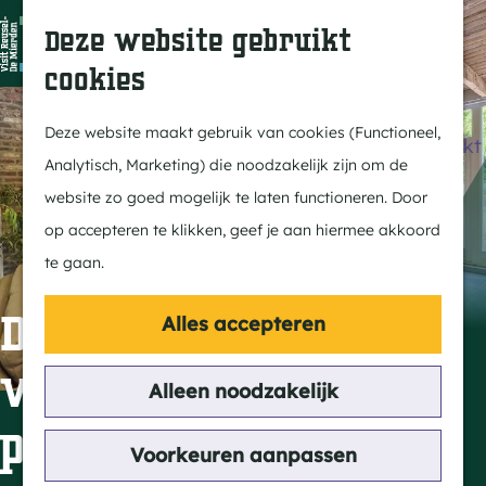
Dit is Reusel
Z
K
Deze website gebruikt
In de regio
o
a
M
cookies
Met kids
e
a
e
G
Buitenleven
k
r
n
a
Deze website maakt gebruik van cookies (Functioneel,
Winkelen & Weekmarkt
e
t
u
n
Analytisch, Marketing) die noodzakelijk zijn om de
n
a
website zo goed mogelijk te laten functioneren. Door
Actief
a
op accepteren te klikken, geef je aan hiermee akkoord
Fietsen
r
te gaan.
Wandelen
d
Paardrijden
e
De Rouwenbogt
Alles accepteren
Routes
h
vakantiewoning 8
MTB
o
Alleen noodzakelijk
m
pp
Cultuur
e
Voorkeuren aanpassen
Streekverhaal
p