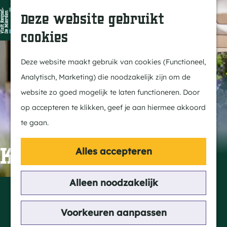
Dit is Reusel
Z
K
Deze website gebruikt
In de regio
o
a
M
cookies
Met kids
e
a
e
G
Buitenleven
k
r
n
a
Deze website maakt gebruik van cookies (Functioneel,
Winkelen & Weekmarkt
e
t
u
n
Analytisch, Marketing) die noodzakelijk zijn om de
n
a
website zo goed mogelijk te laten functioneren. Door
Actief
a
op accepteren te klikken, geef je aan hiermee akkoord
Fietsen
r
te gaan.
Wandelen
d
Paardrijden
e
Kerkzicht Snoeperke
Alles accepteren
Routes
h
MTB
o
Alleen noodzakelijk
Contact
m
Heuvelstraat 10
Cultuur
e
Voorkeuren aanpassen
5087 AB Diessen
Streekverhaal
p