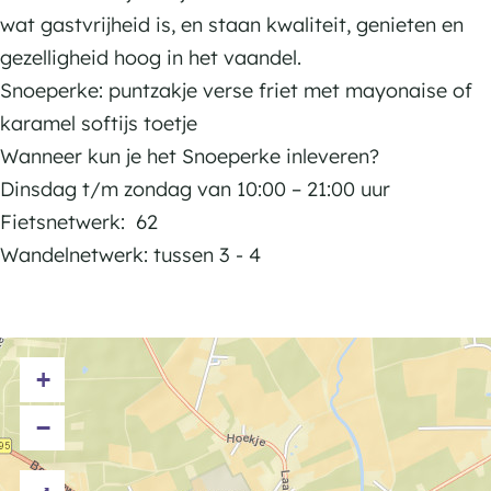
o
S
S
wat gastvrijheid is, en staan kwaliteit, genieten en
e
n
n
gezelligheid hoog in het vaandel.
p
o
o
Snoeperke: puntzakje verse friet met mayonaise of
e
e
e
karamel softijs toetje
r
p
p
Wanneer kun je het Snoeperke inleveren?
k
e
e
Dinsdag t/m zondag van 10:00 – 21:00 uur
e
r
r
Fietsnetwerk: 62
k
k
Wandelnetwerk: tussen 3 - 4
e
e
+
−