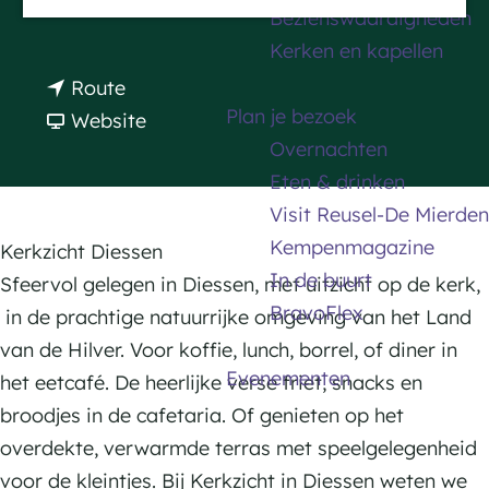
n
Plan je route
Bezienswaardigheden
a
a
Kerken en kapellen
g
a
n
Route
e
r
Plan je bezoek
a
v
Website
K
Overnachten
a
a
e
Eten & drinken
r
n
r
Visit Reusel-De Mierden
K
K
k
Kempenmagazine
e
e
Kerkzicht Diessen
z
In de buurt
r
r
Sfeervol gelegen in Diessen, met uitzicht op de kerk,
i
BravoFlex
k
k
in de prachtige natuurrijke omgeving van het Land
c
z
z
van de Hilver. Voor koffie, lunch, borrel, of diner in
h
Evenementen
i
i
het eetcafé. De heerlijke verse friet, snacks en
t
c
c
broodjes in de cafetaria. Of genieten op het
S
h
h
overdekte, verwarmde terras met speelgelegenheid
n
t
t
voor de kleintjes. Bij Kerkzicht in Diessen weten we