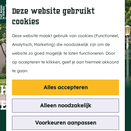
Dit is Reusel
Z
K
Deze website gebruikt
In de regio
o
a
M
cookies
Met kids
e
a
e
G
Buitenleven
k
r
n
a
Deze website maakt gebruik van cookies (Functioneel,
Winkelen & Weekmarkt
e
t
u
n
Analytisch, Marketing) die noodzakelijk zijn om de
n
a
website zo goed mogelijk te laten functioneren. Door
Actief
a
op accepteren te klikken, geef je aan hiermee akkoord
Fietsen
r
te gaan.
Wandelen
d
Paardrijden
e
Heilige Johannes
Alles accepteren
Routes
h
Evangelistkerk
MTB
o
Alleen noodzakelijk
m
Cultuur
e
Contact
Voorkeuren aanpassen
Streekverhaal
p
Schoolstraat 9