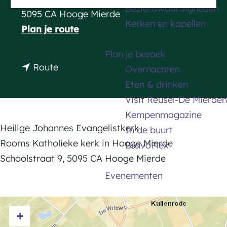
Bezienswaardigheden
a
5095 CA Hooge Mierde
Kerken en kapellen
g
n
Plan je route
e
a
Plan je bezoek
a
n
Route
Overnachten
r
a
Eten & drinken
H
a
Visit Reusel-De Mierden
e
r
Kempenmagazine
i
H
Heilige Johannes Evangelistkerk
In de buurt
l
e
Rooms Katholieke kerk in Hooge Mierde
BravoFlex
i
i
Schoolstraat 9, 5095 CA Hooge Mierde
g
l
Evenementen
e
i
J
g
o
+
e
h