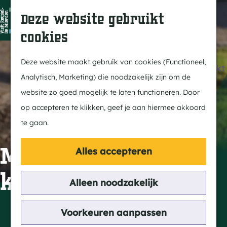
Dit is Reusel
Z
K
Deze website gebruikt
In de regio
o
a
M
cookies
Met kids
e
a
e
G
Buitenleven
k
r
n
a
Deze website maakt gebruik van cookies (Functioneel,
Winkelen & Weekmarkt
e
t
u
n
Analytisch, Marketing) die noodzakelijk zijn om de
n
a
website zo goed mogelijk te laten functioneren. Door
Actief
a
op accepteren te klikken, geef je aan hiermee akkoord
Fietsen
r
te gaan.
Wandelen
d
Paardrijden
e
Meldpunt
Alles accepteren
Routes
h
knooppunten
MTB
o
Alleen noodzakelijk
m
Cultuur
e
Contact
Voorkeuren aanpassen
Streekverhaal
p
Kerkplein 69