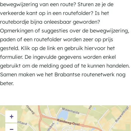
n
t
n
u
bewegwijzering van een route? Sturen ze je de
o
o
k
t
n
verkeerde kant op in een routefolder? Is het
o
o
n
k
t
routebordje bijna onleesbaar geworden?
p
p
o
n
k
Opmerkingen of suggesties over de bewegwijzering,
p
p
o
o
n
paden of een routefolder worden zeer op prijs
u
u
p
o
o
gesteld. Klik op de link en gebruik hiervoor het
n
n
p
p
o
formulier. De ingevulde gegevens worden enkel
t
t
u
p
p
gebruikt om de melding goed af te kunnen handelen.
e
e
n
u
p
Samen maken we het Brabantse routenetwerk nog
n
n
t
n
u
beter.
e
t
n
n
e
t
n
e
+
n
−