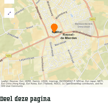
M
e
l
d
p
u
n
t
k
n
o
o
p
p
Leaflet
|
Sources: Esri, HERE, Garmin, USGS, Intermap, INCREMENT P, NRCan, Esri Japan, METI,
Esri China (Hong Kong), Esri Korea, Esri (Thailand), NGCC, (c) OpenStreetMap contributors, and the
u
GIS User Community
n
t
Deel deze pagina
e
n