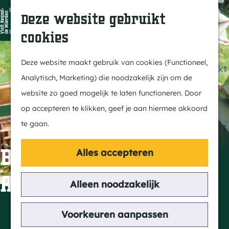
Dit is Reusel
Z
K
Deze website gebruikt
In de regio
o
a
M
cookies
Met kids
e
a
e
G
Buitenleven
k
r
n
a
Deze website maakt gebruik van cookies (Functioneel,
Winkelen & Weekmarkt
e
t
u
n
Analytisch, Marketing) die noodzakelijk zijn om de
n
a
website zo goed mogelijk te laten functioneren. Door
Actief
a
op accepteren te klikken, geef je aan hiermee akkoord
Fietsen
r
te gaan.
Wandelen
d
Paardrijden
e
Bijenhal Sint
Alles accepteren
Routes
h
Ambrosius
MTB
o
Alleen noodzakelijk
m
Cultuur
e
Contact
Voorkeuren aanpassen
Streekverhaal
p
Burg Willekenslaan