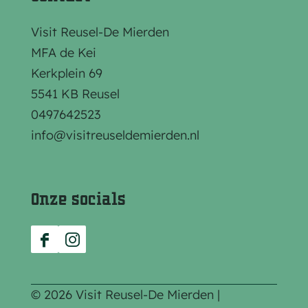
g
g
g
i
i
i
Visit Reusel-De Mierden
n
n
n
MFA de Kei
a
a
a
Kerkplein 69
o
o
o
5541 KB Reusel
p
p
p
0497642523
F
e
W
info@visitreuseldemierden.nl
a
-
h
c
m
a
e
a
t
Onze socials
b
i
s
o
l
A
F
I
o
p
a
n
k
p
c
s
© 2026 Visit Reusel-De Mierden |