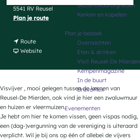
Bezienswaardigheden
a
5541 RV Reusel
Kerken en kapellen
g
n
Plan je route
e
a
Plan je bezoek
a
n
Route
Overnachten
r
a
v
Website
Eten & drinken
V
a
a
Visit Reusel-De Mierden
i
r
n
Kempenmagazine
s
V
V
In de buurt
v
i
i
Visvijver , mooi gelegen tussen de kernen van
BravoFlex
i
s
s
Reusel-De Mierden, ook vind je hier een zwaluwmuur
j
v
v
en huizen er vleermuizen.
Evenementen
v
i
i
Je hebt om hier te komen vissen, geen vispas nodig,
e
j
j
een (dag-)vergunning van de vereniging is uiteraard
r
v
v
verplicht. Wil je bij ons op één of allebei de vijvers
M