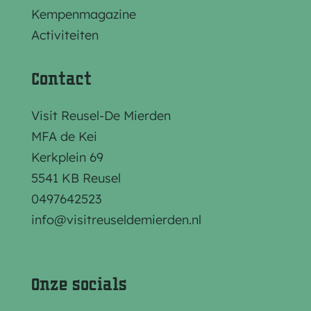
z
z
z
Kempenmagazine
e
e
e
Activiteiten
p
p
p
a
a
a
Contact
g
g
g
i
i
i
Visit Reusel-De Mierden
n
n
n
MFA de Kei
a
a
a
Kerkplein 69
o
o
o
5541 KB Reusel
p
p
p
0497642523
F
e
W
info@visitreuseldemierden.nl
a
-
h
c
m
a
e
a
t
Onze socials
b
i
s