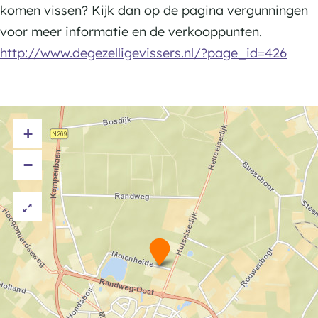
e
e
komen vissen? Kijk dan op de pagina vergunningen
o
r
r
voor meer informatie en de verkooppunten.
l
M
M
http://www.degezelligevissers.nl/?page_id=426
e
o
o
n
l
l
h
e
e
e
+
n
n
i
h
h
−
d
e
e
e
i
i
d
d
e
e
V
i
s
v
i
j