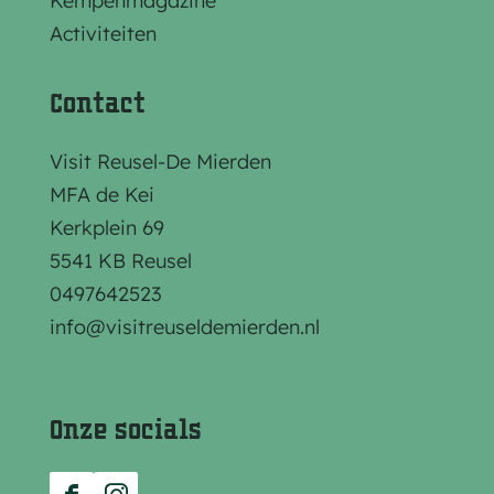
Kempenmagazine
e
e
e
Activiteiten
p
p
p
a
a
a
Contact
g
g
g
i
i
i
Visit Reusel-De Mierden
n
n
n
MFA de Kei
a
a
a
Kerkplein 69
o
o
o
5541 KB Reusel
p
p
p
0497642523
F
e
W
info@visitreuseldemierden.nl
a
-
h
c
m
a
e
a
t
Onze socials
b
i
s
o
l
A