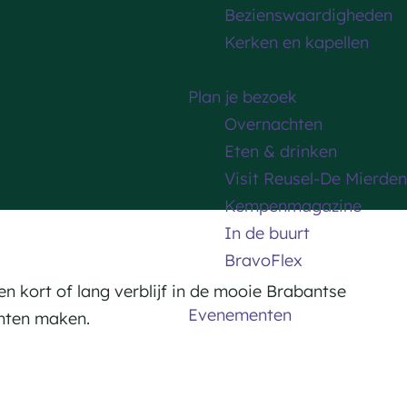
Bezienswaardigheden
Kerken en kapellen
Plan je bezoek
Overnachten
Eten & drinken
Visit Reusel-De Mierden
Kempenmagazine
In de buurt
BravoFlex
n kort of lang verblijf in de mooie Brabantse
Evenementen
chten maken.