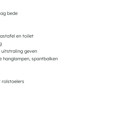
aag bede
tafel en toilet
g
uitstraling geven
de hanglampen, spantbalken
 rolstoelers