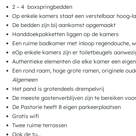
i
i
o
t
s
2 – 4 boxspringbedden
e
e
r
o
t
Op enkele kamers staat een verstelbaar hoog-l
L
L
i
r
o
De bedden zijn bij aankomst opgemaakt
a
a
e
i
r
Handdoekpakketten liggen op de kamers
g
g
L
e
i
Een ruime badkamer met inloop regendouche, was
e
e
a
L
e
eOp enkele kamers zijn er toiletbeugels aanwezi
M
M
g
a
L
Authentieke elementen die elke kamer een eigen 
i
i
e
g
a
Een rond raam, hoge grote ramen, originele ou
e
e
M
e
g
Algemeen
r
r
i
M
e
Het pand is grotendeels drempelvrij
d
d
e
i
M
De meeste gastenverblijven zijn te bereiken voor
e
e
r
e
i
De Pastorie heeft 8 eigen parkeerplaatsen
d
r
e
Gratis wifi
e
d
r
Twee ruime terrassen
e
d
Ook de tu…