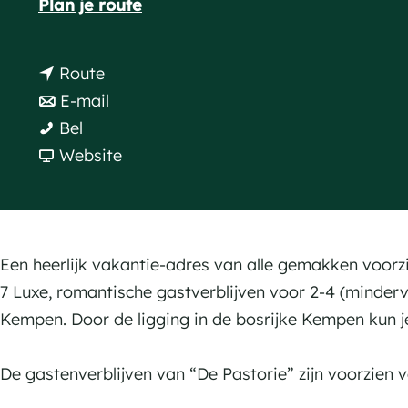
n
Plan je route
a
a
g
a
n
Route
e
r
a
n
E-mail
B
B
a
a
Bel
&
&
r
a
v
Website
B
B
B
r
a
D
D
&
B
n
e
e
B
&
B
P
P
D
B
&
Een heerlijk vakantie-adres van alle gemakken voorz
a
a
e
D
B
7 Luxe, romantische gastverblijven voor 2-4 (minder
s
s
P
e
D
Kempen. Door de ligging in de bosrijke Kempen kun je
t
t
a
P
e
o
o
s
a
P
De gastenverblijven van “De Pastorie” zijn voorzien v
r
r
t
s
a