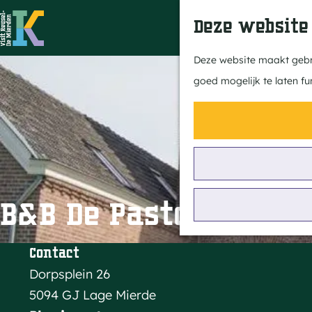
Deze website
G
Deze website maakt gebru
a
goed mogelijk te laten fu
n
a
a
r
d
e
B&B De Pastorie Lag
h
o
Contact
m
Dorpsplein 26
e
5094 GJ Lage Mierde
p