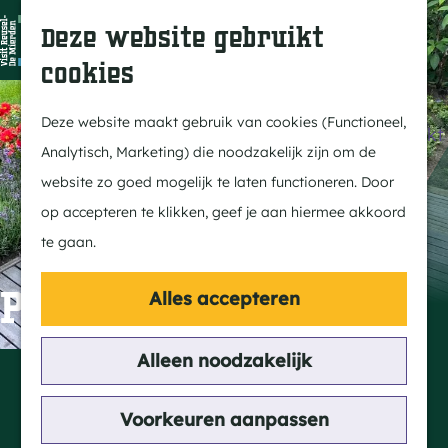
Dit is Reusel
Z
K
Deze website gebruikt
In de regio
o
a
M
cookies
Met kids
e
a
e
G
Buitenleven
k
r
n
a
Deze website maakt gebruik van cookies (Functioneel,
Winkelen & Weekmarkt
e
t
u
n
Analytisch, Marketing) die noodzakelijk zijn om de
n
a
website zo goed mogelijk te laten functioneren. Door
Actief
a
op accepteren te klikken, geef je aan hiermee akkoord
Fietsen
r
te gaan.
Wandelen
d
Paardrijden
e
Parkzicht logies
Alles accepteren
Routes
h
MTB
o
Alleen noodzakelijk
Contact
m
Kerkstraat 18
Cultuur
e
Voorkeuren aanpassen
5541 EM Reusel
Streekverhaal
p