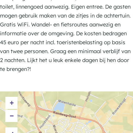
g
g
l
t
toilet, linnengoed aanwezig. Eigen entree. De gasten
i
i
o
l
mogen gebruik maken van de zitjes in de achtertuin.
e
e
g
o
Gratis WiFi. Wandel- en fietsroutes aanwezig en
s
s
i
g
informatie over de omgeving. De kosten bedragen
e
i
45 euro per nacht incl. toeristenbelasting op basis
s
e
van twee personen. Graag een minimaal verblijf van
s
2 nachten. Lijkt het u leuk enkele dagen bij hen door
te brengen?!
+
−