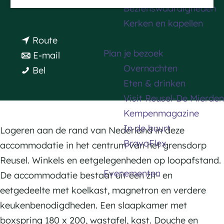
n
Plan je route
Bezienswaardigheden
a
a
Kerken en kapellen
g
a
n
Route
e
r
Plan je bezoek
a
n
E-mail
P
Overnachten
P
a
a
Bel
a
Eten & drinken
a
r
a
r
Visit Reusel-De Mierden
r
P
r
k
Kempenmagazine
k
a
P
z
In de buurt
z
r
a
Logeren aan de rand van Nederland in deze
i
BravoFlex
i
k
r
accommodatie in het centrum van het grensdorp
c
c
z
k
Reusel. Winkels en eetgelegenheden op loopafstand.
h
Evenementen
h
i
z
De accommodatie bestaat uit een zit- en
t
t
c
i
eetgedeelte met koelkast, magnetron en verdere
l
l
h
c
keukenbenodigdheden. Een slaapkamer met
o
o
t
h
boxspring 180 x 200, wastafel, kast. Douche en