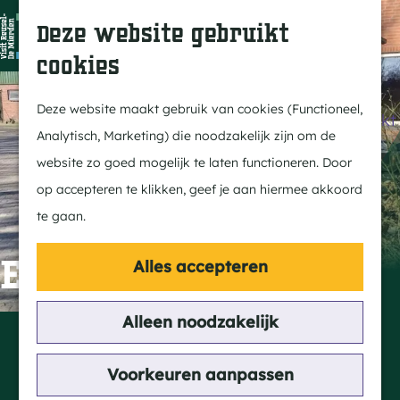
Dit is Reusel
Z
K
Deze website gebruikt
In de regio
o
a
M
cookies
Met kids
e
a
e
G
Buitenleven
k
r
n
a
Deze website maakt gebruik van cookies (Functioneel,
Winkelen & Weekmarkt
e
t
u
n
Analytisch, Marketing) die noodzakelijk zijn om de
n
a
website zo goed mogelijk te laten functioneren. Door
Actief
a
op accepteren te klikken, geef je aan hiermee akkoord
Fietsen
r
te gaan.
Wandelen
d
Paardrijden
e
Eierautomaat
Alles accepteren
Routes
h
MTB
o
Alleen noodzakelijk
Contact
m
Haarweg 4
Cultuur
e
Voorkeuren aanpassen
5095 ED Hooge Mierde
Streekverhaal
p