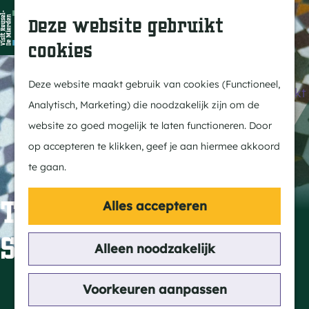
Dit is Reusel
Z
K
Deze website gebruikt
In de regio
o
a
M
cookies
Met kids
e
a
e
G
Buitenleven
k
r
n
a
Deze website maakt gebruik van cookies (Functioneel,
Winkelen & Weekmarkt
e
t
u
n
Analytisch, Marketing) die noodzakelijk zijn om de
n
a
website zo goed mogelijk te laten functioneren. Door
Actief
a
op accepteren te klikken, geef je aan hiermee akkoord
Fietsen
r
te gaan.
Wandelen
d
Paardrijden
e
The Vintage
Alles accepteren
Routes
h
Snoeperke
MTB
o
Alleen noodzakelijk
m
Cultuur
e
Contact
Voorkeuren aanpassen
Streekverhaal
p
The Vintage