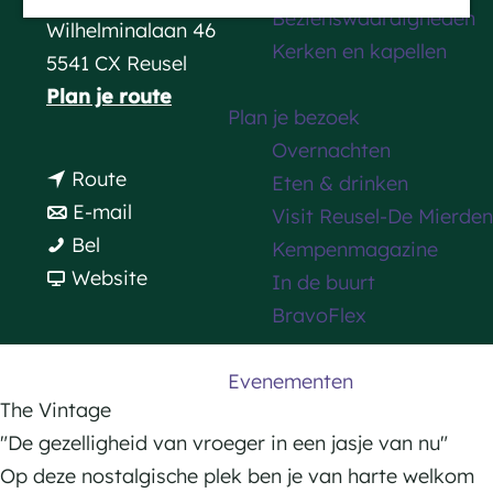
Bezienswaardigheden
a
Wilhelminalaan 46
Kerken en kapellen
g
5541 CX Reusel
e
n
Plan je route
Plan je bezoek
a
Overnachten
a
n
Route
Eten & drinken
r
a
n
E-mail
Visit Reusel-De Mierden
T
T
a
a
Bel
Kempenmagazine
h
h
r
a
v
Website
In de buurt
e
e
T
r
a
BravoFlex
V
V
h
T
n
i
i
e
h
T
Evenementen
n
n
V
e
h
The Vintage
t
t
i
V
e
"De gezelligheid van vroeger in een jasje van nu"
a
a
n
i
V
Op deze nostalgische plek ben je van harte welkom
g