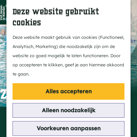
Dit is Reusel
Z
K
Deze website gebruikt
In de regio
o
a
M
cookies
Met kids
e
a
e
G
Buitenleven
k
r
n
a
Deze website maakt gebruik van cookies (Functioneel,
Winkelen & Weekmarkt
e
t
u
n
Analytisch, Marketing) die noodzakelijk zijn om de
n
a
website zo goed mogelijk te laten functioneren. Door
Actief
a
op accepteren te klikken, geef je aan hiermee akkoord
Fietsen
r
te gaan.
Wandelen
d
Paardrijden
e
Zwembad Bladel
Alles accepteren
Routes
h
MTB
o
Alleen noodzakelijk
Contact
m
De Smagtenbogt
Cultuur
e
Voorkeuren aanpassen
Bossingel 3
Streekverhaal
p