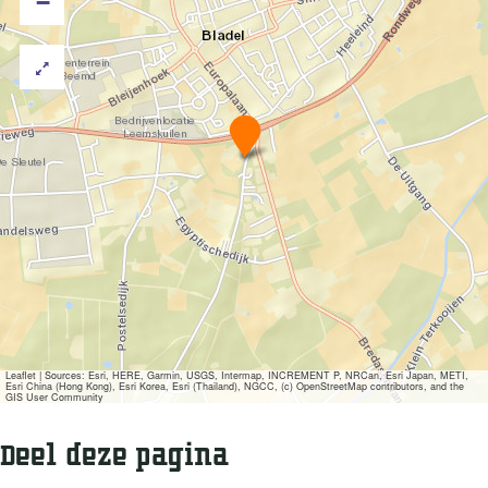
−
Z
w
e
m
b
a
d
B
l
a
d
e
l
Leaflet
|
Sources: Esri, HERE, Garmin, USGS, Intermap, INCREMENT P, NRCan, Esri Japan, METI,
Esri China (Hong Kong), Esri Korea, Esri (Thailand), NGCC, (c) OpenStreetMap contributors, and the
GIS User Community
Deel deze pagina