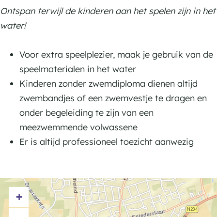
d
e
l
B
Ontspan terwijl de kinderen aan het spelen zijn in het
e
l
a
l
water!
l
d
a
e
d
Voor extra speelplezier, maak je gebruik van de
l
e
speelmaterialen in het water
l
Kinderen zonder zwemdiploma dienen altijd
zwembandjes of een zwemvestje te dragen en
onder begeleiding te zijn van een
meezwemmende volwassene
Er is altijd professioneel toezicht aanwezig
+