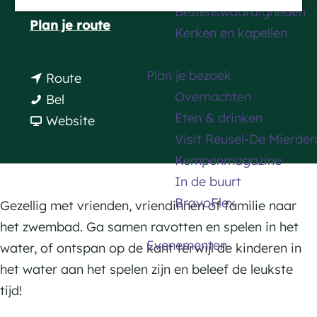
5531 NH Bladel
Bezienswaardigheden
a
n
Plan je route
Kerken en kapellen
g
a
e
a
Plan je bezoek
n
Route
r
Overnachten
Z
a
Bel
Z
Eten & drinken
w
a
v
Website
w
Visit Reusel-De Mierden
e
r
a
e
Kempenmagazine
m
Z
n
m
In de buurt
b
w
Z
b
BravoFlex
a
e
w
Gezellig met vrienden, vriendinnen of familie naar
a
d
m
e
het zwembad. Ga samen ravotten en spelen in het
d
Evenementen
B
b
m
water, of ontspan op de kant terwijl de kinderen in
B
l
a
b
het water aan het spelen zijn en beleef de leukste
l
a
d
a
tijd!
a
d
B
d