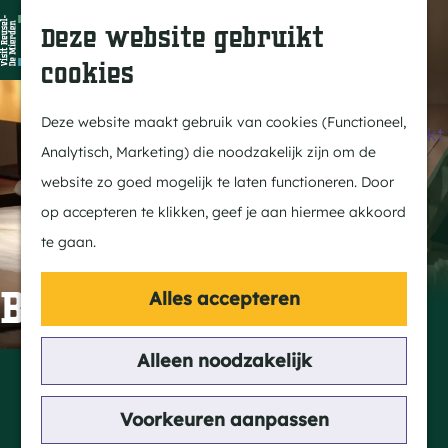
Dit is Reusel
Z
K
Deze website gebruikt
In de regio
o
a
M
cookies
Met kids
e
a
e
G
Buitenleven
k
r
n
a
Deze website maakt gebruik van cookies (Functioneel,
Winkelen & Weekmarkt
e
t
u
n
Analytisch, Marketing) die noodzakelijk zijn om de
n
a
website zo goed mogelijk te laten functioneren. Door
Actief
a
op accepteren te klikken, geef je aan hiermee akkoord
Fietsen
r
te gaan.
Wandelen
d
Paardrijden
e
B&B Den Hulst
Alles accepteren
Routes
h
MTB
o
Alleen noodzakelijk
Contact
m
Voortse Heikant 5
Cultuur
e
Voorkeuren aanpassen
5541 NR Reusel
Streekverhaal
p