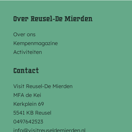
e
e
e
l
l
l
Over Reusel-De Mierden
d
d
d
e
e
e
Over ons
z
z
z
Kempenmagazine
e
e
e
Activiteiten
p
p
p
a
a
a
Contact
g
g
g
i
i
i
Visit Reusel-De Mierden
n
n
n
MFA de Kei
a
a
a
Kerkplein 69
o
o
o
5541 KB Reusel
p
p
p
0497642523
F
e
W
info@visitreuseldemierden.nl