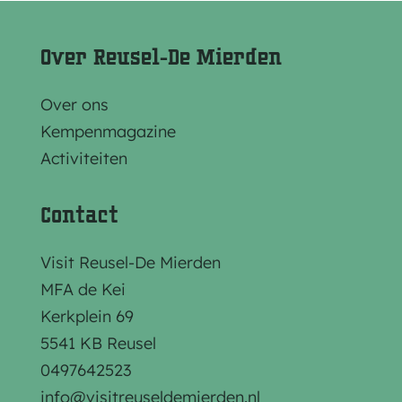
e
e
e
l
l
l
Over Reusel-De Mierden
d
d
d
e
e
e
Over ons
z
z
z
Kempenmagazine
e
e
e
Activiteiten
p
p
p
a
a
a
Contact
g
g
g
i
i
i
Visit Reusel-De Mierden
n
n
n
MFA de Kei
a
a
a
Kerkplein 69
o
o
o
5541 KB Reusel
p
p
p
0497642523
F
e
W
info@visitreuseldemierden.nl