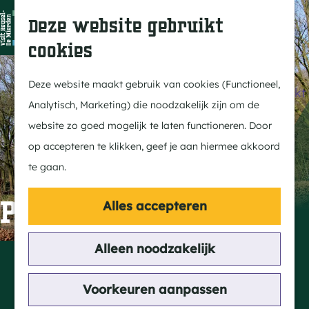
Dit is Reusel
Z
K
Deze website gebruikt
In de regio
o
a
M
cookies
Met kids
e
a
e
G
Buitenleven
k
r
n
a
Deze website maakt gebruik van cookies (Functioneel,
Winkelen & Weekmarkt
e
t
u
n
Analytisch, Marketing) die noodzakelijk zijn om de
n
a
website zo goed mogelijk te laten functioneren. Door
Actief
a
op accepteren te klikken, geef je aan hiermee akkoord
Fietsen
r
te gaan.
Wandelen
d
Paardrijden
e
Poolse Mariakapel
Alles accepteren
Routes
h
MTB
o
Alleen noodzakelijk
Contact
m
Mierdseweg
Cultuur
e
Voorkeuren aanpassen
Reusel
Streekverhaal
p