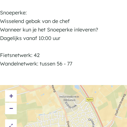
f
f
e
é
é
Snoeperke:
Z
d
d
Wisselend gebak van de chef
w
e
e
Wanneer kun je het Snoeperke inleveren?
a
Z
Z
Dagelijks vanaf 10:00 uur
a
w
w
n
a
a
Fietsnetwerk: 42
S
a
a
Wandelnetwerk: tussen 56 - 77
n
n
n
o
S
S
e
n
n
p
+
o
o
e
e
e
−
r
p
p
k
e
e