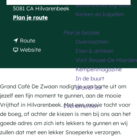
Bezienswaardigheden
a
5081 CA Hilvarenbeek
Kerken en kapellen
g
n
Plan je route
e
a
Plan je bezoek
a
n
Route
Overnachten
r
a
v
Website
Eten & drinken
G
a
a
Visit Reusel-De Mierden
r
r
n
Kempenmagazine
a
G
G
In de buurt
n
r
r
Grand Café De Zwaan nodigt je van harte uit om
BravoFlex
d
a
a
jezelf een fijn moment te gunnen, aan de mooie
C
n
n
Vrijthof in Hilvarenbeek. Met een mooie tocht voor
Evenementen
a
d
d
de boeg, of achter de kiezen is men bij ons aan het
f
C
C
goede adres om zich iets lekkers te gunnen en wij
é
a
a
zullen dat met een lekker Snoeperke verzorgen.
d