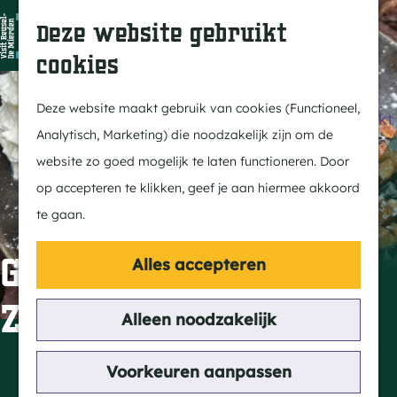
Dit is Reusel
Z
K
Deze website gebruikt
In de regio
o
a
M
cookies
Met kids
e
a
e
G
Buitenleven
k
r
n
a
Deze website maakt gebruik van cookies (Functioneel,
Winkelen & Weekmarkt
e
t
u
n
Analytisch, Marketing) die noodzakelijk zijn om de
n
a
website zo goed mogelijk te laten functioneren. Door
Actief
a
op accepteren te klikken, geef je aan hiermee akkoord
Fietsen
r
te gaan.
Wandelen
d
Paardrijden
e
Grand Café de
Alles accepteren
Routes
h
Zwaan Snoeperke
MTB
o
Alleen noodzakelijk
m
Cultuur
e
Contact
Voorkeuren aanpassen
Streekverhaal
p
Vrijthof 17