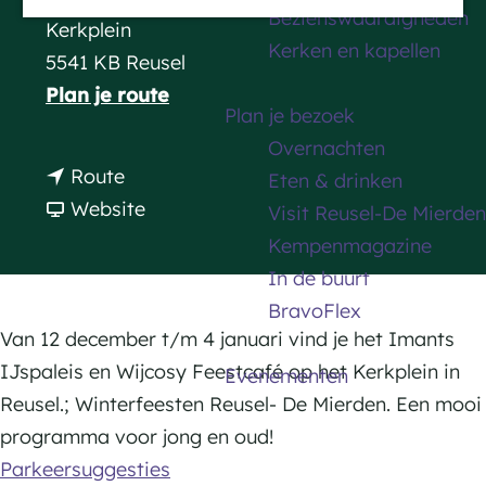
Bezienswaardigheden
a
Kerkplein
Kerken en kapellen
g
5541 KB Reusel
e
n
Plan je route
Plan je bezoek
a
Overnachten
a
n
Route
Eten & drinken
r
a
v
Website
Visit Reusel-De Mierden
W
a
a
Kempenmagazine
i
r
n
In de buurt
n
W
W
BravoFlex
t
i
i
Van 12 december t/m 4 januari vind je het Imants
e
n
n
IJspaleis en Wijcosy Feestcafé op het Kerkplein in
Evenementen
r
t
t
Reusel.; Winterfeesten Reusel- De Mierden. Een mooi
f
e
e
programma voor jong en oud!
e
r
r
Parkeersuggesties
e