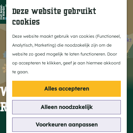
Dit is Reusel
Z
K
Deze website gebruikt
In de regio
o
a
M
cookies
Met kids
e
a
e
G
Buitenleven
k
r
n
a
Deze website maakt gebruik van cookies (Functioneel,
Winkelen & Weekmarkt
e
t
u
n
Analytisch, Marketing) die noodzakelijk zijn om de
n
a
website zo goed mogelijk te laten functioneren. Door
Actief
a
op accepteren te klikken, geef je aan hiermee akkoord
Fietsen
r
te gaan.
Wandelen
d
Paardrijden
e
Winterfeesten
Alles accepteren
Routes
h
Reusel-De Mierden
MTB
o
Alleen noodzakelijk
m
Cultuur
e
Contact
Voorkeuren aanpassen
Streekverhaal
p
WInterfeesten Reusel- De Mierden