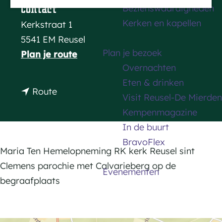
Bezienswaardigheden
Contact
a
Kerken en kapellen
Kerkstraat 1
g
5541 EM Reusel
e
Plan je bezoek
n
Plan je route
Overnachten
a
Eten & drinken
a
n
Route
Visit Reusel-De Mierden
r
a
Kempenmagazine
M
a
In de buurt
a
r
BravoFlex
r
M
Maria Ten Hemelopneming RK kerk Reusel sint
i
a
Clemens parochie met Calvarieberg op de
Evenementen
a
r
begraafplaats
T
i
e
a
n