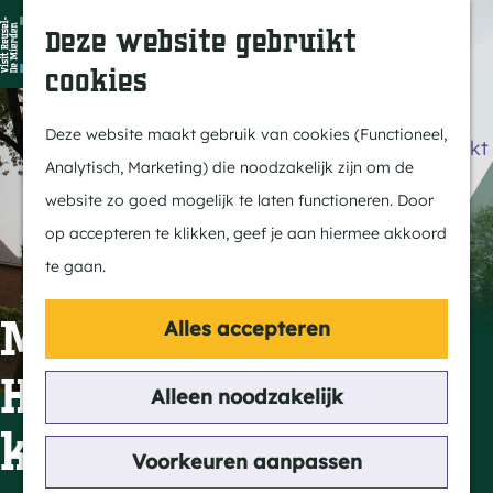
Dit is Reusel
Z
K
Deze website gebruikt
In de regio
o
a
M
cookies
Met kids
e
a
e
G
Buitenleven
k
r
n
a
Deze website maakt gebruik van cookies (Functioneel,
Winkelen & Weekmarkt
e
t
u
n
Analytisch, Marketing) die noodzakelijk zijn om de
n
a
website zo goed mogelijk te laten functioneren. Door
Actief
a
op accepteren te klikken, geef je aan hiermee akkoord
Fietsen
r
te gaan.
Wandelen
d
Paardrijden
e
Maria Ten
Alles accepteren
Routes
h
Hemelopneming RK
MTB
o
Alleen noodzakelijk
m
kerk
Cultuur
e
Voorkeuren aanpassen
Streekverhaal
p