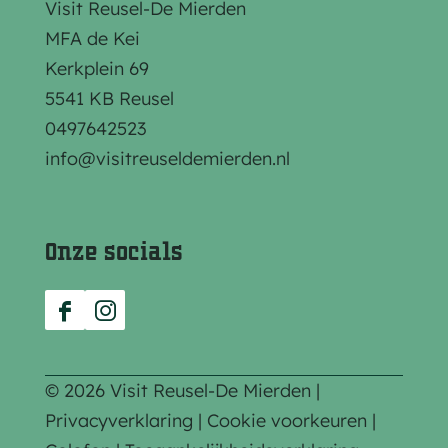
i
i
i
Visit Reusel-De Mierden
n
n
n
MFA de Kei
a
a
a
Kerkplein 69
o
o
o
5541 KB Reusel
p
p
p
0497642523
F
e
W
info@visitreuseldemierden.nl
a
-
h
c
m
a
e
a
t
Onze socials
b
i
s
o
l
A
F
I
o
p
a
n
k
p
c
s
© 2026 Visit Reusel-De Mierden |
e
t
Privacyverklaring
|
Cookie voorkeuren
|
b
a