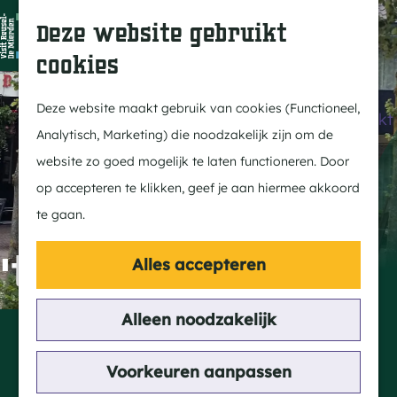
Dit is Reusel
Z
K
Deze website gebruikt
In de regio
o
a
M
cookies
Met kids
e
a
e
G
Buitenleven
k
r
n
a
Deze website maakt gebruik van cookies (Functioneel,
Winkelen & Weekmarkt
e
t
u
n
Analytisch, Marketing) die noodzakelijk zijn om de
n
a
website zo goed mogelijk te laten functioneren. Door
Actief
a
op accepteren te klikken, geef je aan hiermee akkoord
Fietsen
r
te gaan.
Wandelen
d
Paardrijden
e
't Drieske
Alles accepteren
Routes
h
MTB
o
Alleen noodzakelijk
Contact
m
Huisacker 1
Cultuur
e
Voorkeuren aanpassen
5096 BW Hulsel
Streekverhaal
p