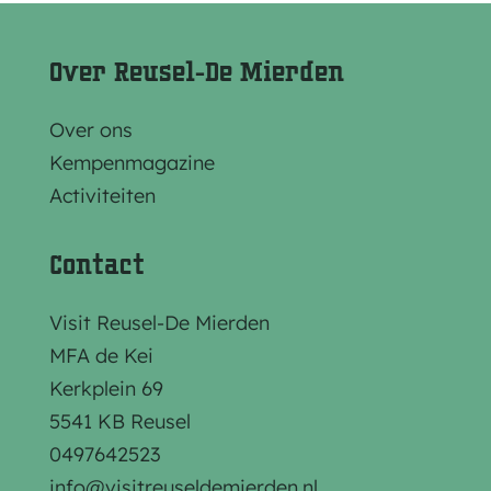
e
e
e
l
l
l
Over Reusel-De Mierden
d
d
d
e
e
e
Over ons
z
z
z
Kempenmagazine
e
e
e
Activiteiten
p
p
p
a
a
a
Contact
g
g
g
i
i
i
Visit Reusel-De Mierden
n
n
n
MFA de Kei
a
a
a
Kerkplein 69
o
o
o
5541 KB Reusel
p
p
p
0497642523
F
e
W
info@visitreuseldemierden.nl