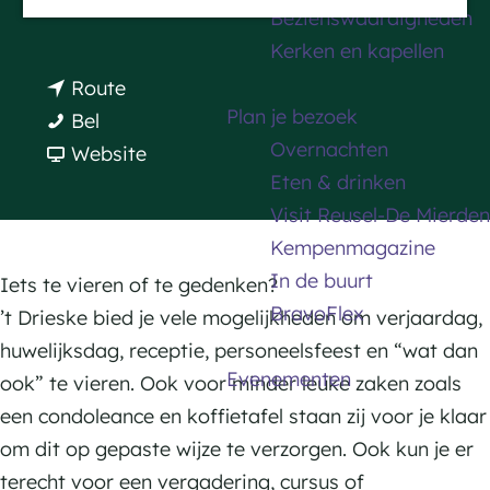
n
Plan je route
Bezienswaardigheden
a
a
Kerken en kapellen
g
a
n
Route
e
r
Plan je bezoek
'
a
Bel
'
Overnachten
t
a
v
Website
t
Eten & drinken
D
r
a
D
Visit Reusel-De Mierden
r
'
n
r
Kempenmagazine
i
t
'
i
In de buurt
e
D
t
Iets te vieren of te gedenken?
e
BravoFlex
s
r
D
’t Drieske bied je vele mogelijkheden om verjaardag,
s
k
i
r
huwelijksdag, receptie, personeelsfeest en “wat dan
k
Evenementen
e
e
i
ook” te vieren. Ook voor minder leuke zaken zoals
e
s
e
een condoleance en koffietafel staan zij voor je klaar
k
s
om dit op gepaste wijze te verzorgen. Ook kun je er
e
k
terecht voor een vergadering, cursus of