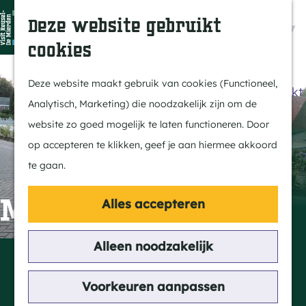
Dit is Reusel
Z
K
Deze website gebruikt
In de regio
o
a
M
cookies
Met kids
e
a
e
G
Buitenleven
k
r
n
a
Deze website maakt gebruik van cookies (Functioneel,
Winkelen & Weekmarkt
e
t
u
n
Analytisch, Marketing) die noodzakelijk zijn om de
n
a
website zo goed mogelijk te laten functioneren. Door
Actief
a
op accepteren te klikken, geef je aan hiermee akkoord
Fietsen
r
te gaan.
Wandelen
d
Paardrijden
e
MFA de Schakel
Alles accepteren
Routes
h
MTB
o
Alleen noodzakelijk
Contact
m
MFA de Schakel
Cultuur
e
Voorkeuren aanpassen
De Stad 5
Streekverhaal
p