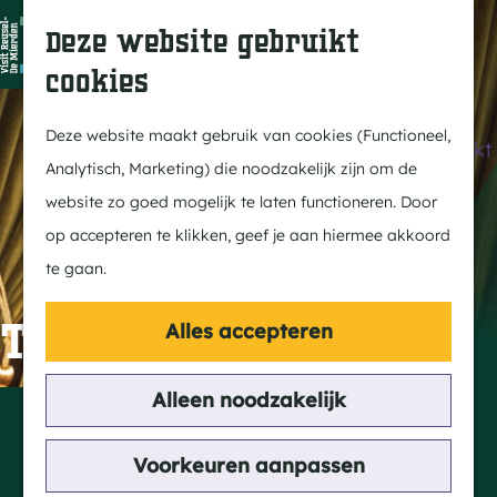
Dit is Reusel
Z
K
Deze website gebruikt
In de regio
o
a
M
cookies
Met kids
e
a
e
G
Buitenleven
k
r
n
a
Deze website maakt gebruik van cookies (Functioneel,
Winkelen & Weekmarkt
e
t
u
n
Analytisch, Marketing) die noodzakelijk zijn om de
n
a
website zo goed mogelijk te laten functioneren. Door
Actief
a
op accepteren te klikken, geef je aan hiermee akkoord
Fietsen
r
te gaan.
Wandelen
d
Paardrijden
e
The Vintage
Alles accepteren
Routes
h
MTB
o
Alleen noodzakelijk
Contact
m
The Vintage
Cultuur
e
Voorkeuren aanpassen
Wilhelminalaan 46
Streekverhaal
p