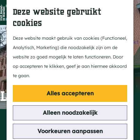
Dit is Reusel
Z
K
Deze website gebruikt
In de regio
o
a
M
cookies
Met kids
e
a
e
G
Buitenleven
k
r
n
a
Deze website maakt gebruik van cookies (Functioneel,
Winkelen & Weekmarkt
e
t
u
n
Analytisch, Marketing) die noodzakelijk zijn om de
n
a
website zo goed mogelijk te laten functioneren. Door
Actief
a
op accepteren te klikken, geef je aan hiermee akkoord
Fietsen
r
te gaan.
Wandelen
d
Paardrijden
e
Levensboom
Alles accepteren
Routes
h
MTB
o
Alleen noodzakelijk
Contact
m
Kerkplein
Cultuur
e
Voorkeuren aanpassen
5541 KB Reusel
Streekverhaal
p