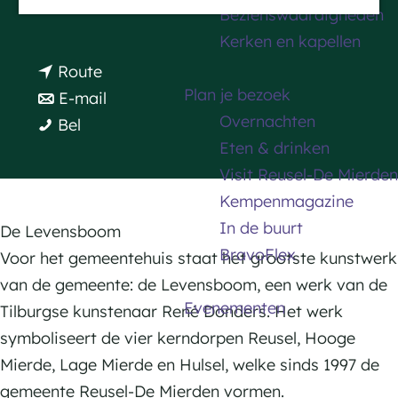
n
Plan je route
Bezienswaardigheden
a
a
Kerken en kapellen
g
a
n
Route
e
r
Plan je bezoek
a
n
E-mail
L
Overnachten
L
a
a
Bel
e
Eten & drinken
e
r
a
v
Visit Reusel-De Mierden
v
L
r
e
Kempenmagazine
e
e
L
n
In de buurt
n
v
e
De Levensboom
s
BravoFlex
s
e
v
Voor het gemeentehuis staat het grootste kunstwerk
b
b
n
e
van de gemeente: de Levensboom, een werk van de
o
Evenementen
o
s
n
Tilburgse kunstenaar René Donders. Het werk
o
o
b
s
symboliseert de vier kerndorpen Reusel, Hooge
m
m
o
b
Mierde, Lage Mierde en Hulsel, welke sinds 1997 de
o
o
gemeente Reusel-De Mierden vormen.