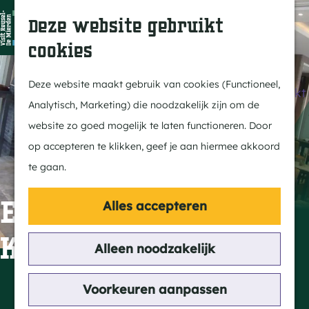
Dit is Reusel
Z
K
Deze website gebruikt
In de regio
o
a
M
cookies
Met kids
e
a
e
G
Buitenleven
k
r
n
a
Deze website maakt gebruik van cookies (Functioneel,
Winkelen & Weekmarkt
e
t
u
n
Analytisch, Marketing) die noodzakelijk zijn om de
n
a
website zo goed mogelijk te laten functioneren. Door
Actief
a
op accepteren te klikken, geef je aan hiermee akkoord
Fietsen
r
te gaan.
Wandelen
d
Paardrijden
e
Eetcafé feestzaal De
Alles accepteren
Routes
h
Klok
MTB
o
Alleen noodzakelijk
m
Cultuur
e
Contact
Voorkeuren aanpassen
Streekverhaal
p
Turnhoutseweg 32