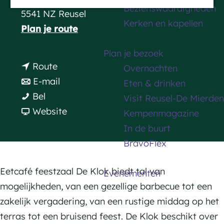
Bezienswaardigheden
a
5541 NZ Reusel
Kerken en kapellen
g
n
Plan je route
e
a
Plan je bezoek
a
n
Route
Overnachten
r
a
n
E-mail
Eten & drinken
E
E
a
a
Bel
Visit Reusel-De Mierden
e
e
r
a
v
Website
Kempenmagazine
t
t
E
r
a
In de buurt
c
c
e
E
n
BravoFlex
a
a
t
e
E
f
f
c
t
e
Eetcafé feestzaal De Klok biedt tal van
Evenementen
é
é
a
c
t
mogelijkheden, van een gezellige barbecue tot een
f
f
f
a
c
zakelijk vergadering, van een rustige middag op het
e
e
é
f
a
terras tot een bruisend feest. De Klok beschikt over
e