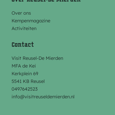
d
d
d
e
e
e
Over ons
z
z
z
Kempenmagazine
e
e
e
Activiteiten
p
p
p
a
a
a
Contact
g
g
g
i
i
i
Visit Reusel-De Mierden
n
n
n
MFA de Kei
a
a
a
Kerkplein 69
o
o
o
5541 KB Reusel
p
p
p
0497642523
F
e
W
info@visitreuseldemierden.nl
a
-
h
c
m
a