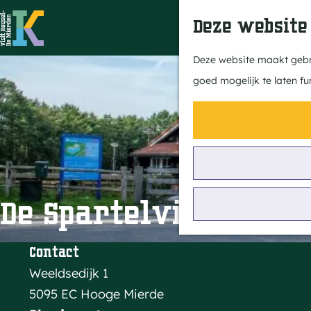
Deze website
G
Deze website maakt gebru
a
goed mogelijk te laten fu
n
a
a
r
d
e
De Spartelvijver
h
o
Contact
m
Weeldsedijk 1
e
5095 EC Hooge Mierde
p