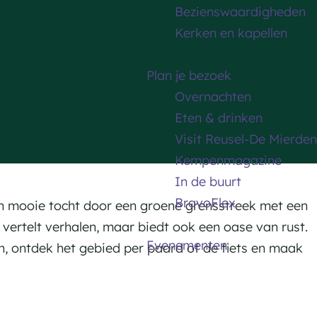
Bezienswaardigheden
Kerken en kapellen
Plan je bezoek
Overnachten
Eten & drinken
Visit Reusel-De Mierden
Kempenmagazine
In de buurt
BravoFlex
en mooie tocht door een groene grensstreek met een
vertelt verhalen, maar biedt ook een oase van rust.
Evenementen
, ontdek het gebied per paard of de fiets en maak