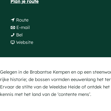
n
Plan je route
a
a
g
a
n
Route
e
r
a
n
E-mail
D
D
a
a
Bel
e
e
r
a
v
Website
S
S
D
r
a
p
p
e
D
n
a
a
S
e
D
r
r
p
S
e
Gelegen in de Brabantse Kempen en op een steenworp
t
t
a
p
S
rijke historie; de bossen vormden eeuwenlang het te
e
e
r
a
p
Ervaar de stilte van de Weeldse Heide of ontdek het
l
l
t
r
a
kennis met het land van de ‘contente mens’.
v
v
e
t
r
i
i
l
e
t