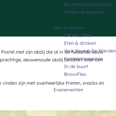
Bezienswaardigheden
Kerken en kapellen
Plan je bezoek
Overnachten
Eten & drinken
Visit Reusel-De Mierden
 Postel met zijn abdij die al in de twaalfde eeuw
Kempenmagazine
De prachtige, eeuwenoude abdij beschikt over een
In de buurt
BravoFlex
inden zijn met overheerlijke frieten, snacks en
Evenementen