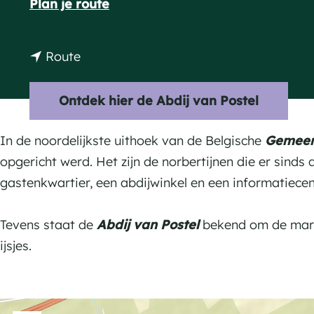
n
Plan je route
a
a
g
a
n
Route
e
r
a
A
a
Ontdek hier de Abdij van Postel
b
r
d
A
In de noordelijkste uithoek van de Belgische
Gemeen
i
b
opgericht werd. Het zijn de norbertijnen die er sinds 
j
d
gastenkwartier, een abdijwinkel en een informatiece
v
i
a
j
Tevens staat de
Abdij van Postel
bekend om de markt
n
v
ijsjes.
P
a
o
n
s
P