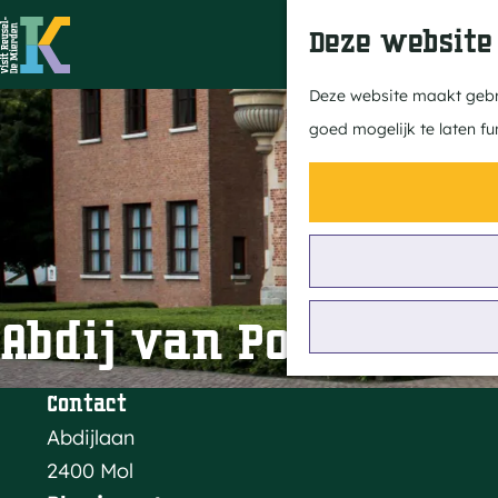
Deze website
G
Deze website maakt gebru
a
goed mogelijk te laten fu
n
a
a
r
d
e
Abdij van Postel
h
o
Contact
m
Abdijlaan
e
2400 Mol
p