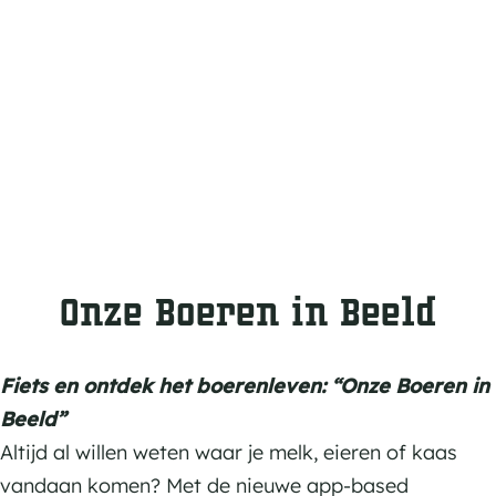
m
e
p
a
g
e
Onze Boeren in Beeld
Fiets en ontdek het boerenleven: “Onze Boeren in
Beeld”
Altijd al willen weten waar je melk, eieren of kaas
vandaan komen? Met de nieuwe app-based