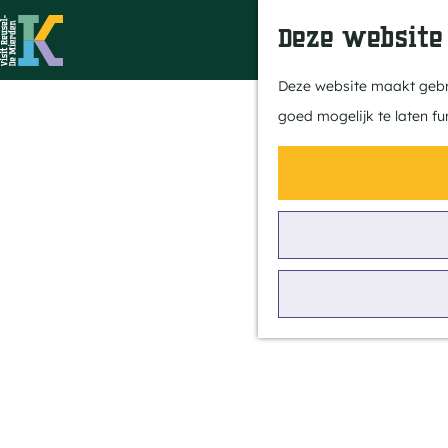
Deze website
G
Deze website maakt gebru
a
goed mogelijk te laten fu
n
a
a
r
d
e
h
o
m
e
p