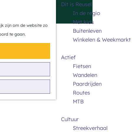
Dit is Reusel
Z
K
In de regio
o
a
M
Met kids
e
a
e
jk zijn om de website zo
Buitenleven
k
r
n
oord te gaan.
Winkelen & Weekmarkt
e
t
u
n
Actief
Fietsen
Wandelen
Paardrijden
Routes
MTB
Cultuur
Streekverhaal