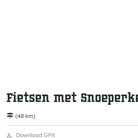
a
g
e
Fietsen met Snoeperk
(48 km)
Download GPX