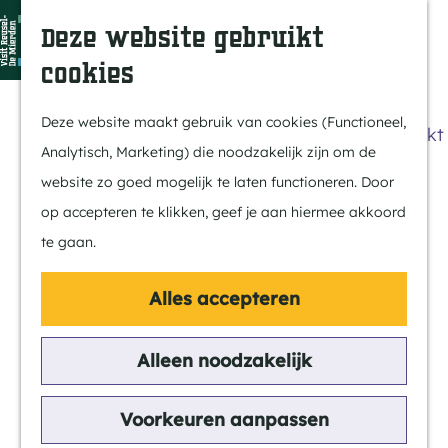
Dit is Reusel
Z
K
Deze website gebruikt
In de regio
o
a
M
cookies
Met kids
e
a
e
G
Buitenleven
k
r
n
a
Deze website maakt gebruik van cookies (Functioneel,
Winkelen & Weekmarkt
e
t
u
n
Analytisch, Marketing) die noodzakelijk zijn om de
n
a
website zo goed mogelijk te laten functioneren. Door
Actief
a
op accepteren te klikken, geef je aan hiermee akkoord
Fietsen
r
te gaan.
Wandelen
d
Paardrijden
e
Alles accepteren
Routes
h
MTB
o
Alleen noodzakelijk
m
Cultuur
e
Voorkeuren aanpassen
Streekverhaal
p