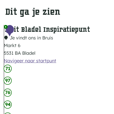
Dit ga je zien
Visit Bladel Inspiratiepunt
1
Je vindt ons in Bruis
Markt 6
5531 BA Bladel
Navigeer naar startpunt
V
71
i
97
s
i
76
t
94
B
l