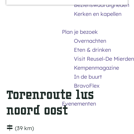
Bezienswaardigheden
a
Kerken en kapellen
g
e
Plan je bezoek
Overnachten
Eten & drinken
Visit Reusel-De Mierden
Kempenmagazine
In de buurt
BravoFlex
Torenroute lus
Evenementen
noord oost
(39 km)