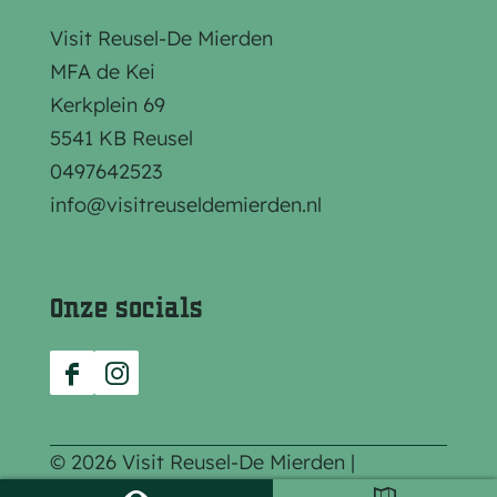
i
i
i
n
n
n
Visit Reusel-De Mierden
a
a
a
MFA de Kei
o
o
o
Kerkplein 69
p
p
p
5541 KB Reusel
F
e
W
0497642523
a
-
h
info@visitreuseldemierden.nl
c
m
a
e
a
t
b
i
s
Onze socials
o
l
A
o
p
F
I
k
p
a
n
c
s
© 2026 Visit Reusel-De Mierden |
e
t
Privacyverklaring
|
Cookie voorkeuren
|