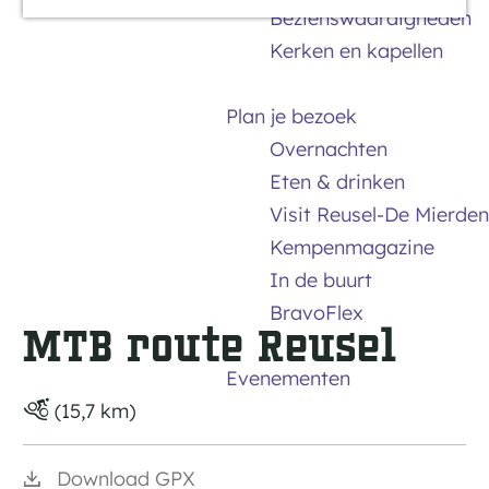
Bezienswaardigheden
a
Kerken en kapellen
g
e
Plan je bezoek
Overnachten
Eten & drinken
Visit Reusel-De Mierden
Kempenmagazine
In de buurt
BravoFlex
MTB route Reusel
Evenementen
(15,7 km)
Download GPX