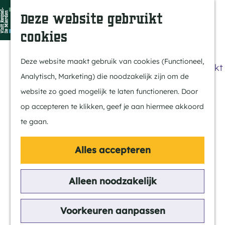
Dit is Reusel
Z
K
Deze website gebruikt
In de regio
o
a
M
cookies
Met kids
e
a
e
G
Buitenleven
k
r
n
a
Deze website maakt gebruik van cookies (Functioneel,
Winkelen & Weekmarkt
e
t
u
n
Analytisch, Marketing) die noodzakelijk zijn om de
n
a
website zo goed mogelijk te laten functioneren. Door
Actief
a
op accepteren te klikken, geef je aan hiermee akkoord
Fietsen
r
te gaan.
Wandelen
d
Paardrijden
e
Alles accepteren
Routes
h
MTB
o
Alleen noodzakelijk
m
Cultuur
e
Voorkeuren aanpassen
Streekverhaal
p