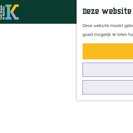
Deze website
G
Deze website maakt gebru
a
goed mogelijk te laten fu
n
a
a
r
d
e
h
o
m
e
p