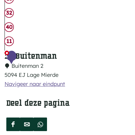
32
40
11
De Buitenman
2
Buitenman 2
5094 EJ Lage Mierde
Navigeer naar eindpunt
Deel deze pagina
D
D
D