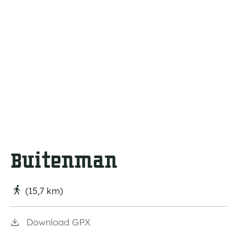
a
g
e
Buitenman
(15,7 km)
Download GPX