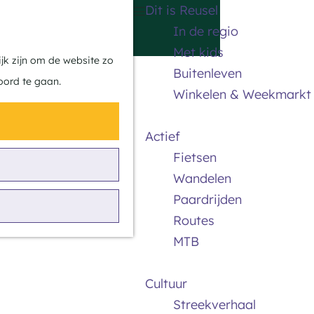
Dit is Reusel
Z
K
In de regio
o
a
M
Met kids
e
a
e
jk zijn om de website zo
Buitenleven
k
r
n
oord te gaan.
Winkelen & Weekmarkt
e
t
u
n
Actief
Fietsen
Wandelen
Paardrijden
Routes
MTB
Cultuur
Streekverhaal