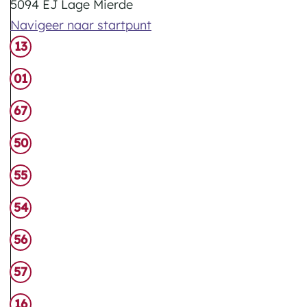
5094 EJ Lage Mierde
Navigeer naar startpunt
13
01
67
50
55
54
56
57
16