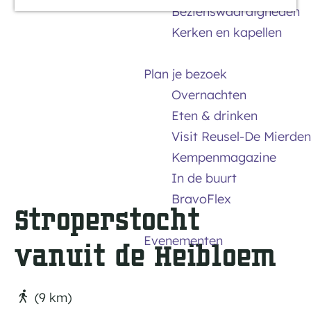
Bezienswaardigheden
a
Kerken en kapellen
g
e
Plan je bezoek
Overnachten
Eten & drinken
Visit Reusel-De Mierden
Kempenmagazine
In de buurt
BravoFlex
Stroperstocht
Evenementen
vanuit de Heibloem
(9 km)