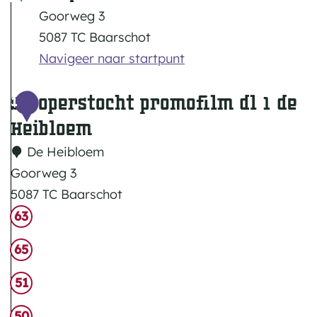
Goorweg 3
5087 TC Baarschot
Navigeer naar startpunt
Stroperstocht promofilm dl 1 de
1
Heibloem
De Heibloem
Goorweg 3
5087 TC Baarschot
S
63
t
65
r
o
51
p
50