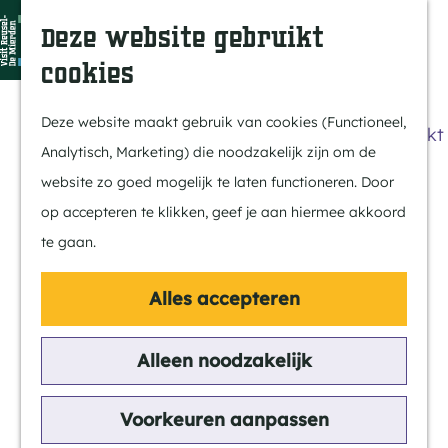
Dit is Reusel
Z
K
Deze website gebruikt
In de regio
o
a
M
cookies
Met kids
e
a
e
G
Buitenleven
k
r
n
a
Deze website maakt gebruik van cookies (Functioneel,
Winkelen & Weekmarkt
e
t
u
n
Analytisch, Marketing) die noodzakelijk zijn om de
n
a
website zo goed mogelijk te laten functioneren. Door
Actief
a
op accepteren te klikken, geef je aan hiermee akkoord
Fietsen
r
te gaan.
Wandelen
d
Paardrijden
e
Alles accepteren
Routes
h
MTB
o
Alleen noodzakelijk
m
Cultuur
e
Voorkeuren aanpassen
Streekverhaal
p