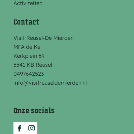
p
p
p
Activiteiten
a
a
a
g
g
g
Contact
i
i
i
n
n
n
Visit Reusel-De Mierden
a
a
a
MFA de Kei
o
o
o
Kerkplein 69
p
p
p
5541 KB Reusel
F
e
W
0497642523
a
-
h
info@visitreuseldemierden.nl
c
m
a
e
a
t
b
i
s
Onze socials
o
l
A
o
p
F
I