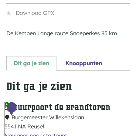
Download GPX
De Kempen Lange route Snoeperkes 85 km
Dit ga je zien
Knooppunten
Dit ga je zien
Natuurpoort de Brandtoren
1
Burgemeester Willekenslaan
5541 NA Reusel
Navigeer naar startpunt