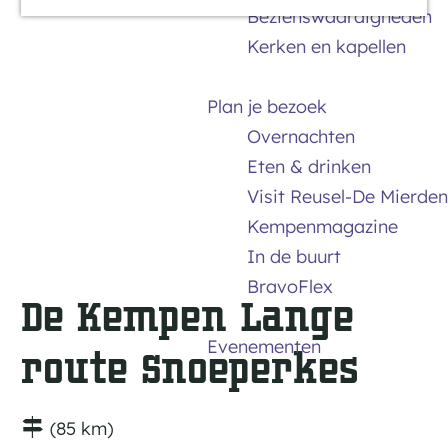
Bezienswaardigheden
a
Kerken en kapellen
g
e
Plan je bezoek
Overnachten
Eten & drinken
Visit Reusel-De Mierden
Kempenmagazine
In de buurt
BravoFlex
De Kempen Lange
Evenementen
route Snoeperkes
(85 km)