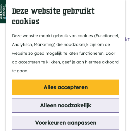
Dit is Reusel
Z
K
Deze website gebruikt
In de regio
o
a
M
cookies
Met kids
e
a
e
G
Buitenleven
k
r
n
a
Deze website maakt gebruik van cookies (Functioneel,
Winkelen & Weekmarkt
e
t
u
n
Analytisch, Marketing) die noodzakelijk zijn om de
n
a
website zo goed mogelijk te laten functioneren. Door
Actief
a
op accepteren te klikken, geef je aan hiermee akkoord
Fietsen
r
te gaan.
Wandelen
d
Paardrijden
e
Alles accepteren
Routes
h
MTB
o
Alleen noodzakelijk
m
Cultuur
e
Voorkeuren aanpassen
Streekverhaal
p