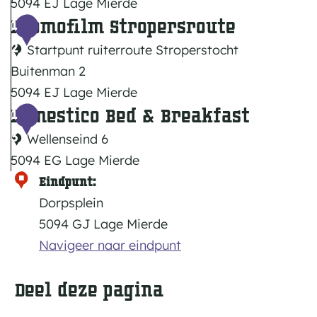
5094 EJ Lage Mierde
i
b
Promofilm Stropersroute
S
1
t
u
t
2
Startpunt ruiterroute Stroperstocht
e
r
r
Buitenman 2
n
g
o
5094 EJ Lage Mierde
m
p
Domestico Bed & Breakfast
P
1
a
e
r
3
Wellenseind 6
n
r
o
5094 EG Lage Mierde
s
m
D
Eindpunt:
t
o
o
Dorpsplein
o
f
m
5094 GJ Lage Mierde
c
i
e
Navigeer naar eindpunt
h
l
s
t
m
Deel deze pagina
t
p
S
i