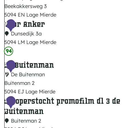
n
Beekakkersweg 3
i
n
5094 EN Lage Mierde
n
t
Voor Anker
C
9
g
s
a
d
Dunsedijk 3a
e
m
'
5094 LM Lage Mierde
K
p
V
n
e
94
i
o
A
m
De Buitenman
1
n
o
a
p
0
g
De Buitenman
r
n
e
D
Buitenman 2
A
l
n
e
5094 EJ Lage Mierde
n
o
Stroperstocht promofilm dl 3 de
D
n
1
k
o
e
n
1
Buitenman
e
p
B
e
r
Buitenman 2
u
n