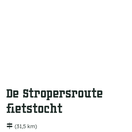
a
g
e
De Stropersroute
fietstocht
(31,5 km)