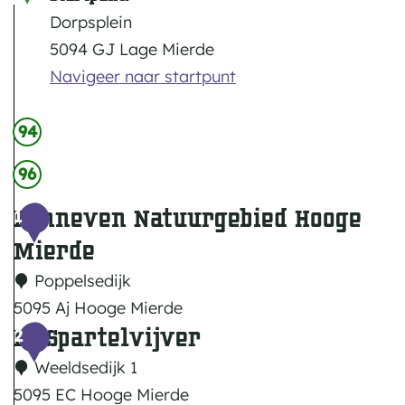
Dorpsplein
5094 GJ Lage Mierde
Navigeer naar startpunt
94
96
Panneven Natuurgebied Hooge
1
Mierde
Poppelsedijk
5095 Aj Hooge Mierde
De Spartelvijver
P
2
a
Weeldsedijk 1
n
5095 EC Hooge Mierde